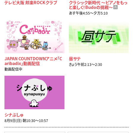
テレビ大阪 邦楽ROCKクラブ
クラシック新時代 ～ピアノをもっ
と楽しく！Budoの挑戦～
再
あす午後4:55〜夕方5:10
JAPAN COUNTDOWNアニメ「C
昼サテ
aribadix」動画配信
きょう午前2:13〜2:30
動画配信中
シナぷしゅ
8月9日(日) 朝10:30〜10:57