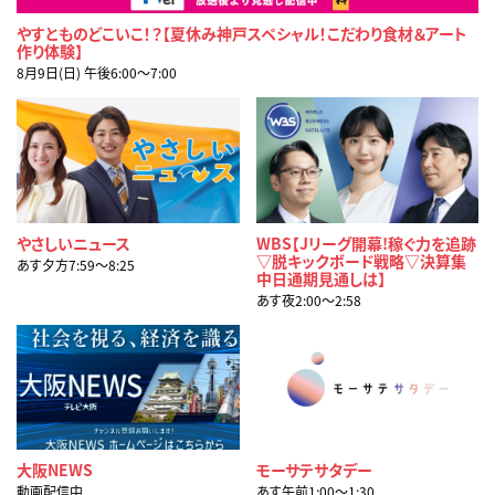
やすとものどこいこ！？【夏休み神戸スペシャル！こだわり食材＆アート
作り体験】
8月9日(日) 午後6:00〜7:00
やさしいニュース
WBS【Jリーグ開幕!稼ぐ力を追跡
▽脱キックボード戦略▽決算集
あす夕方7:59〜8:25
中日通期見通しは】
あす夜2:00〜2:58
大阪NEWS
モーサテサタデー
動画配信中
あす午前1:00〜1:30