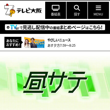
番組表
探す
MENU
やさしいニュース
あなたに
おすすめ！
あす夕方7:59〜8:25