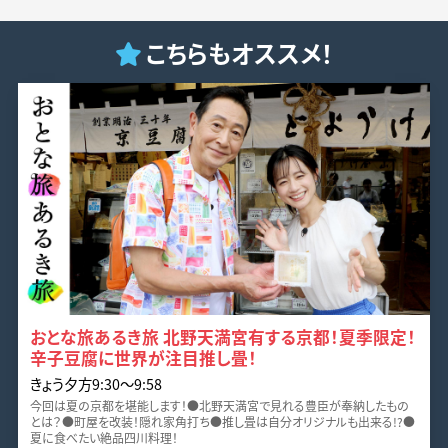
こちらもオススメ！
おとな旅あるき旅 北野天満宮有する京都！夏季限定！
辛子豆腐に世界が注目推し畳！
きょう夕方9:30〜9:58
今回は夏の京都を堪能します！●北野天満宮で見れる豊臣が奉納したもの
とは？●町屋を改装！隠れ家角打ち●推し畳は自分オリジナルも出来る!?●
夏に食べたい絶品四川料理！