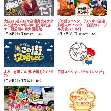
大阪おっさんぽ▼高橋克実＆ナダ
デカ盛りハンター【ワンオペ高速
ルと近大へ▼学内の(秘)寿司店
料理人VSハンター!白熱のテーブ
▼一般公開の巨大図書館
ル完食バトル！】
8月15日(土) 夜10:54〜11:54
8月14日(金) 夜10:25〜10:55
よゐこ有野 この街、攻略しとく？＃
日経スペシャル「チャリキシャ！」
70
8月14日(金) 深夜4:23〜4:40