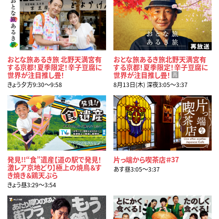
おとな旅あるき旅 北野天満宮有
おとな旅あるき旅北野天満宮有
する京都！夏季限定！辛子豆腐に
する京都！夏季限定！辛子豆腐に
世界が注目推し畳！
世界が注目推し畳！
再
きょう夕方9:30〜9:58
8月13日(木) 深夜3:05〜3:37
発見!!“食”遺産【道の駅で発見！
片っ端から喫茶店＃37
激レア京地どり】極上の焼鳥＆す
あす昼3:05〜3:37
き焼き＆鶏天ぷら
きょう昼3:29〜3:54