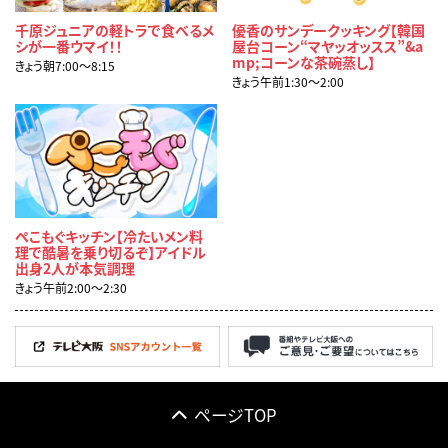
千原ジュニアの軽トラで食べるメ
優香のサンデークッキング【韓国
シが一番ウマイ！！
屋台コーン“マヤッオッスス”&a
mp;コーンな茶碗蒸し】
きょう朝7:00〜8:15
きょう午前1:30〜2:00
ぺこもぐキッチン【冷たいメン料
理で酷暑を乗り切るぞ】アイドル
出身2人が本気調理
きょう午前2:00〜2:30
ページTOP