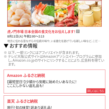
虎ノ門市場 日本全国の食文化をお伝えします！
字
8月11日(火) 午前2:00〜2:13
地方に伝わる昔ながらの伝統の味や、いま進化を遂げている新しい味など、こだわりの生産者や料理人に密着取材します。テレビ東京「虎ノ門市場」でお取り寄せも可能です！
おすすめ情報
以下、一部リンクにはアフィリエイトが含まれます。
テレビ大阪公式サイトはAmazonアソシエイト・プログラムに参加
し、Amazon.co.jpのサイトにリンクすることにより、広告料を得てい
ます。
Amazon ふるさと納税
【最短翌日！】少額から気軽に始めたいあなたに！
ここにしかない返礼品も！
詳しくはこちら
楽天 ふるさと納税
旅行！旬の味覚！訳あり返礼品！