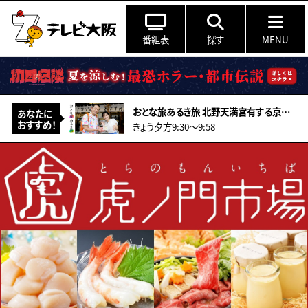
番組表
探す
MENU
おとな旅あるき旅 北野天満宮有する京都！夏季限定！辛子豆腐に世界が注目推し畳！
あなたに
おすすめ！
きょう夕方9:30〜9:58