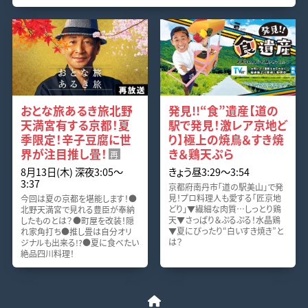
おとな旅あるき旅北野
発見!!“食”遺産【道の
天満宮有する京都！夏
駅で発見！激レア京地ど
季限定！辛子豆腐に世
り】極上の焼鳥＆すき焼
界が注目推し畳！
き＆鶏天ぷら
再
8月13日(木) 深夜3:05〜
きょう昼3:29〜3:54
3:37
京都府南丹市「道の駅美山」で発
見！プロ料理人も愛する「匠京地
今回は夏の京都を堪能します！●
どり」▼繊細な肉質…しっとり鶏
北野天満宮で見れる豊臣が奉納
天▼さっぱり＆ぷるぷる！水晶鶏
したものとは？●町屋を改装！隠
▼夏にぴったり“白いすき焼き”と
れ家角打ち●推し畳は自分オリ
は？
ジナルも出来る!?●夏に食べたい
絶品四川料理！