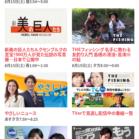
8月15日(土) 昼3:54〜5:00
新美の巨人たちルクセンブルクの
THEフィッシング 名手に教わる
至宝！900万人が見た伝説の写真
友釣り入門 島根の清流・高津川
展…日本で公開中
の鮎
8月15日(土) 夜1:00〜1:30
8月15日(土) 夕方8:30〜9:00
やさしいニュース
TVerで見逃し配信中の番組一覧
あす夕方7:59〜8:25