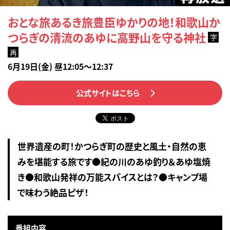
おとな旅あるき旅豊臣ゆかりの地！和歌山か
つらぎの清流のあゆに高野山を守る神社
字
再
6月19日(金) 昼12:05～12:37
公式サイトはこちら
世界遺産の町！かつらぎ町の歴史と風土・自然の恵
みを堪能する旅です●紀の川のあゆ釣り＆あゆ塩焼
き●和歌山発祥の万能スパイスとは？●キャンプ場
で味わう絶品ピザ！
番組内容