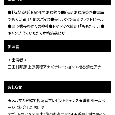
●【解禁直後】紀の川であゆ釣り●絶品！あゆ塩焼き●家庭
でも大活躍!!万能スパイス●美しい水で造るクラフトビール
●豊臣秀長ゆかりの神社●トマト食べ放題！「ももたろう」●
キャンプ場でいただく本格絶品ピザ
出演者
＜出演者＞
三田村邦彦 上原美穂アナ＜ナレーション＞福谷清志アナ
おしらせ
★メルマガ登録で視聴者プレゼントチャンス★番組ホームペ
ージに紹介したお店や
スポットなどを公開中！旅の参考にぜひ！★番組公式Xやイン