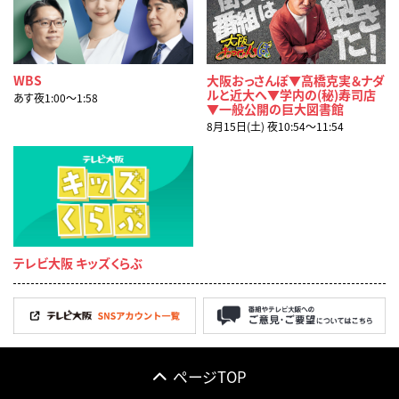
WBS
大阪おっさんぽ▼高橋克実＆ナダ
ルと近大へ▼学内の(秘)寿司店
あす夜1:00〜1:58
▼一般公開の巨大図書館
8月15日(土) 夜10:54〜11:54
テレビ大阪 キッズくらぶ
ページTOP