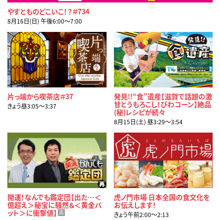
やすとものどこいこ！？＃734
8月16日(日) 午後6:00〜7:00
片っ端から喫茶店＃37
発見!!“食”遺産【滋賀で話題の激
甘とうもろこし！びわコーン】絶品
きょう昼3:05〜3:37
(秘)レシピが続々
8月15日(土) 昼3:29〜3:54
開運！なんでも鑑定団【出た…＜
虎ノ門市場 日本全国の食文化を
億超え＞秘宝に騒然＆＜黄金バ
お伝えします！
ット＞に衝撃値】
再
きょう午前2:00〜2:13