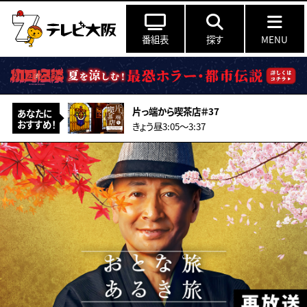
番組表
探す
MENU
片っ端から喫茶店＃37
あなたに
おすすめ！
きょう昼3:05〜3:37