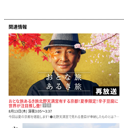
関連情報
おとな旅あるき旅北野天満宮有する京都！夏季限定！辛子豆腐に
世界が注目推し畳！
字
再
8月13日(木) 深夜3:05〜3:37
今回は夏の京都を堪能します！●北野天満宮で見れる豊臣が奉納したものとは？●町屋を改装！隠れ家角打ち●推し畳は自分オリジナルも出来る!?●夏に食べたい絶品四川料理！