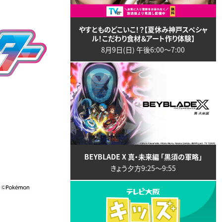
やすとものどこいこ！？【夏休み神戸スペシャ
ル！こだわり食材＆アート作り体験】
8月9日(日) 午後6:00〜7:00
BEYBLADE X 真・未来編 「黒須の軍略」
きょう夕方9:25〜9:55