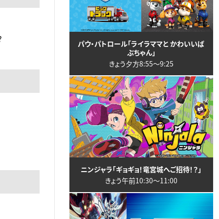
?
パウ・パトロール「ライラママと かわいいば
ぶちゃん」
きょう夕方8:55〜9:25
ニンジャラ「ギョギョ！竜宮城へご招待！？」
きょう午前10:30〜11:00