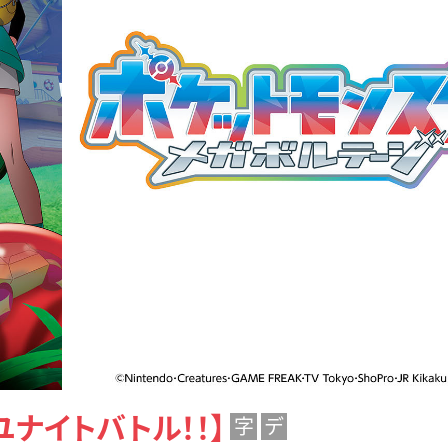
ユナイトバトル！！】
字
デ