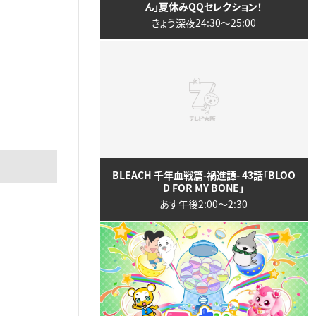
ん」夏休みQQセレクション！
きょう深夜24:30〜25:00
BLEACH 千年血戦篇-禍進譚- 43話「BLOO
D FOR MY BONE」
あす午後2:00〜2:30