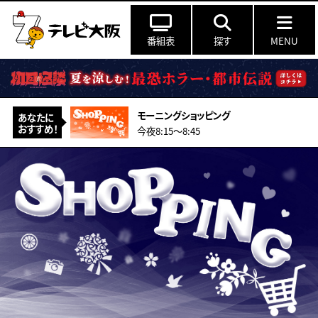
番組表
探す
MENU
モーニングショッピング
あなたに
おすすめ！
今夜8:15〜8:45