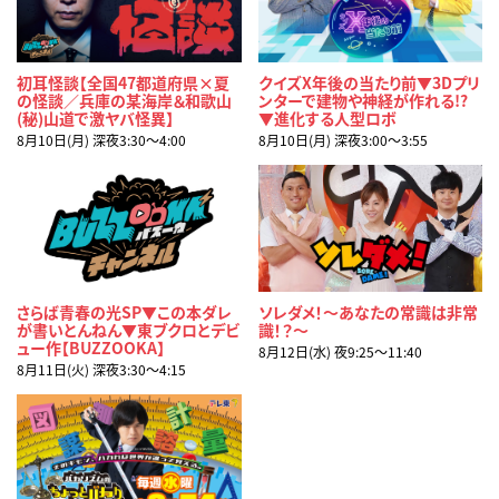
初耳怪談【全国47都道府県×夏
クイズX年後の当たり前▼3Dプリ
の怪談／兵庫の某海岸＆和歌山
ンターで建物や神経が作れる!?
(秘)山道で激ヤバ怪異】
▼進化する人型ロボ
8月10日(月) 深夜3:30〜4:00
8月10日(月) 深夜3:00〜3:55
さらば青春の光SP▼この本ダレ
ソレダメ！～あなたの常識は非常
が書いとんねん▼東ブクロとデビ
識！？～
ュー作【BUZZOOKA】
8月12日(水) 夜9:25〜11:40
8月11日(火) 深夜3:30〜4:15