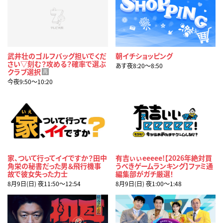
武井壮のゴルフバッグ担いでくだ
朝イチショッピング
さい▽刻む？攻める？確率で選ぶ
あす夜8:20〜8:50
クラブ選択
再
今夜9:50〜10:20
家、ついて行ってイイですか？田中
有吉ぃぃeeeee!【2026年絶対買
角栄の秘書だった男＆飛行機事
うべきゲームランキング】ファミ通
故で彼女失った力士
編集部がガチ厳選！
8月9日(日) 夜11:50〜12:54
8月9日(日) 夜1:00〜1:48