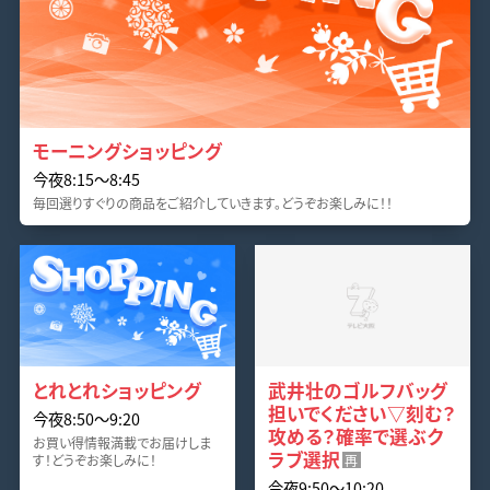
モーニングショッピング
今夜8:15〜8:45
毎回選りすぐりの商品をご紹介していきます。どうぞお楽しみに！！
とれとれショッピング
武井壮のゴルフバッグ
担いでください▽刻む？
今夜8:50〜9:20
攻める？確率で選ぶク
お買い得情報満載でお届けしま
ラブ選択
す！どうぞお楽しみに！
再
今夜9:50〜10:20