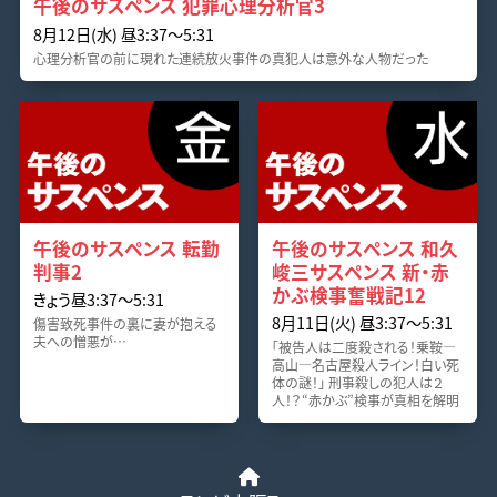
午後のサスペンス 犯罪心理分析官3
8月12日(水) 昼3:37〜5:31
心理分析官の前に現れた連続放火事件の真犯人は意外な人物だった
午後のサスペンス 転勤
午後のサスペンス 和久
判事2
峻三サスペンス 新・赤
かぶ検事奮戦記12
きょう昼3:37〜5:31
8月11日(火) 昼3:37〜5:31
傷害致死事件の裏に妻が抱える
夫への憎悪が…
「被告人は二度殺される！乗鞍―
高山―名古屋殺人ライン！白い死
体の謎！」 刑事殺しの犯人は２
人！？“赤かぶ”検事が真相を解明