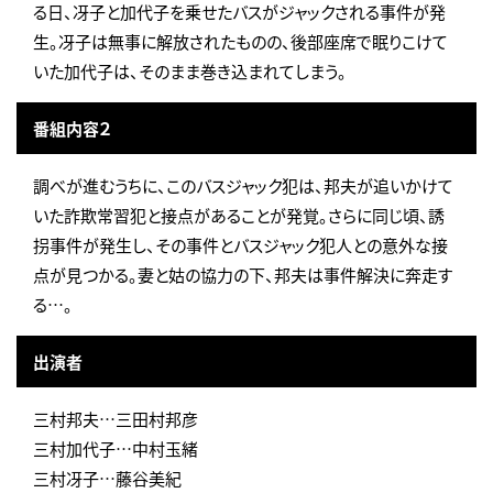
る日、冴子と加代子を乗せたバスがジャックされる事件が発
生。冴子は無事に解放されたものの、後部座席で眠りこけて
いた加代子は、そのまま巻き込まれてしまう。
番組内容２
調べが進むうちに、このバスジャック犯は、邦夫が追いかけて
いた詐欺常習犯と接点があることが発覚。さらに同じ頃、誘
拐事件が発生し、その事件とバスジャック犯人との意外な接
点が見つかる。妻と姑の協力の下、邦夫は事件解決に奔走す
る…。
出演者
三村邦夫…三田村邦彦
三村加代子…中村玉緒
三村冴子…藤谷美紀