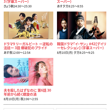
3（字幕スーパー）
スーパー）
きょう朝24:30〜25:30
あす夕方8:25〜8:55
ドラマ9 リーガルビート ー逆転の
韓国ドラマ「イ・サン」 ＃42【デイリ
法廷ー 3話 爆破犯のプライド
ーセレクション】（字幕スーパー）
あす夜12:00〜12:54
8月10日(月) 夕方8:25〜9:25
夫を殺したはずなのに 第6話 30
年前から続く螺旋の渦
8月10日(月) 夜2:06〜2:55