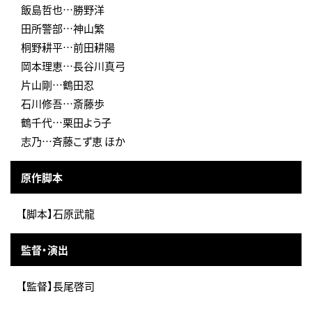
飯島哲也…勝野洋
田所警部…神山繁
桐野耕平…前田耕陽
岡本理恵…長谷川真弓
片山剛…鶴田忍
石川修吾…斎藤歩
鶴千代…栗田よう子
志乃…斉藤こず恵 ほか
原作脚本
【脚本】石原武龍
監督・演出
【監督】長尾啓司