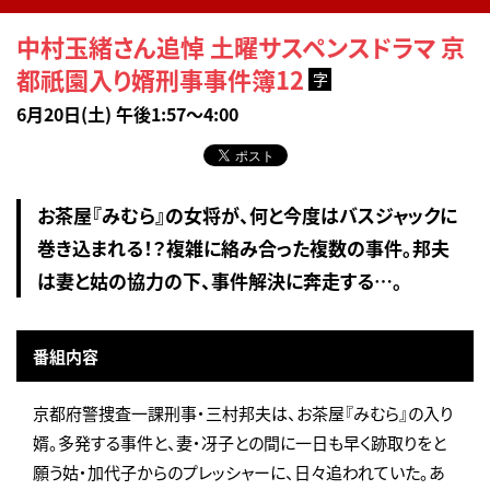
中村玉緒さん追悼 土曜サスペンスドラマ 京
都祇園入り婿刑事事件簿12
字
6月20日(土) 午後1:57～4:00
お茶屋『みむら』の女将が、何と今度はバスジャックに
巻き込まれる！？複雑に絡み合った複数の事件。邦夫
は妻と姑の協力の下、事件解決に奔走する…。
番組内容
京都府警捜査一課刑事・三村邦夫は、お茶屋『みむら』の入り
婿。多発する事件と、妻・冴子との間に一日も早く跡取りをと
願う姑・加代子からのプレッシャーに、日々追われていた。あ