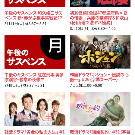
午後のサスペンス 和久峻三サス
初耳怪談【全国47都道府県×夏
ペンス 新・赤かぶ検事奮戦記12
の怪談／兵庫の某海岸＆和歌山
(秘)山道で激ヤバ怪異】
8月11日(火) 昼3:37〜5:31
8月10日(月) 深夜3:30〜4:00
午後のサスペンス 駐在刑事 奥多
韓国ドラマ「ホジュン～伝説の心
摩渓谷・殺意の夜想曲
医～」 ＃26（字幕スーパー）
8月9日(日) 昼3:37〜5:31
きょう朝11:00〜0:00
韓流ドラマ「黄金の私の人生」 ＃1
韓流ドラマ「結婚契約」 ＃31（字幕