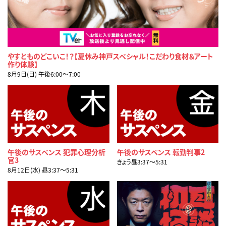
やすとものどこいこ！？【夏休み神戸スペシャル！こだわり食材＆アート
作り体験】
8月9日(日) 午後6:00〜7:00
午後のサスペンス 犯罪心理分析
午後のサスペンス 転勤判事2
官3
きょう昼3:37〜5:31
8月12日(水) 昼3:37〜5:31