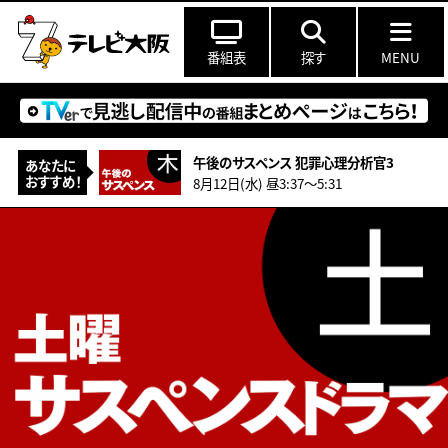
番組表
探す
MENU
午後のサスペンス 犯罪心理分析官3
あなたに
おすすめ！
8月12日(水) 昼3:37〜5:31