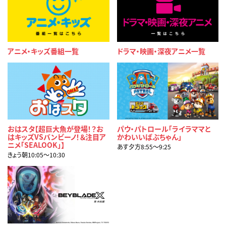
アニメ・キッズ番組一覧
ドラマ・映画・深夜アニメ一覧
おはスタ【超巨大魚が登場！？お
パウ・パトロール「ライラママと
はキッズVSバンビーノ！＆注目ア
かわいいばぶちゃん」
ニメ「SEALOOK」】
あす夕方8:55〜9:25
きょう朝10:05〜10:30