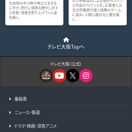
れた甲斐谷忍による傑作サスペン
大自然の中で伸び伸びと生きる
ス作品のTVアニメ化。正直者と元
三平が、釣りに情熱を燃やし次々
天才詐欺師が嘘と知略のゲーム
と珍魚・怪魚を釣り上げていく姿
に挑み、人間心理の光と闇を描
を描く。
く。
テレビ大阪Topへ
テレビ大阪（公式）
番組表
ニュース・報道
ドラマ・映画・深夜アニメ