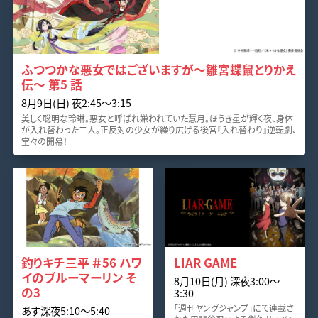
ふつつかな悪女ではございますが～雛宮蝶鼠とりかえ
伝～ 第5 話
8月9日(日) 夜2:45〜3:15
美しく聡明な玲琳。悪女と呼ばれ嫌われていた慧月。ほうき星が輝く夜、身体
が入れ替わった二人。正反対の少女が繰り広げる後宮『入れ替わり』逆転劇、
堂々の開幕！
釣りキチ三平 ＃56 ハワ
LIAR GAME
イのブルーマーリン そ
8月10日(月) 深夜3:00〜
の3
3:30
「週刊ヤングジャンプ」にて連載さ
あす深夜5:10〜5:40