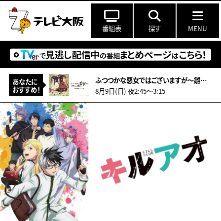
番組表
探す
MENU
ふつつかな悪女ではございますが～雛宮蝶鼠とりかえ伝～ 第5 話
あなたに
おすすめ！
8月9日(日) 夜2:45〜3:15