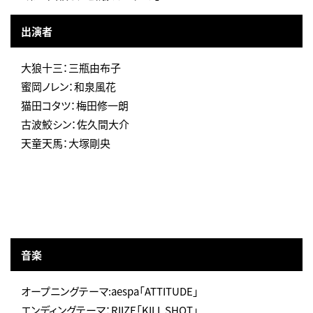
出演者
大狼十三：三瓶由布子
蜜岡ノレン：和泉風花
猫田コタツ：梅田修一朗
古波鮫シン：佐久間大介
天童天馬：大塚剛央
音楽
オープニングテーマ:aespa「ATTITUDE」
エンディングテーマ：RIIZE「KILL SHOT」