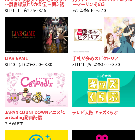
～雛宮蝶鼠とりかえ伝～ 第5 話
ーマーリン その3
8月9日(日) 夜2:45〜3:15
あす深夜5:10〜5:40
LIAR GAME
手札が多めのビクトリア
8月10日(月) 深夜3:00〜3:30
8月11日(火) 深夜3:00〜3:30
JAPAN COUNTDOWNアニメ「C
テレビ大阪 キッズくらぶ
aribadix」動画配信
動画配信中