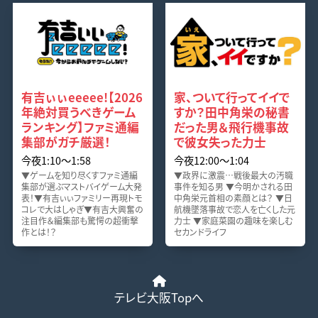
有吉ぃぃeeeee!【2026
家、ついて行ってイイで
年絶対買うべきゲーム
すか？田中角栄の秘書
ランキング】ファミ通編
だった男＆飛行機事故
集部がガチ厳選！
で彼女失った力士
今夜1:10〜1:58
今夜12:00〜1:04
▼ゲームを知り尽くすファミ通編
▼政界に激震…戦後最大の汚職
集部が選ぶマストバイゲーム大発
事件を知る男 ▼今明かされる田
表！▼有吉ぃぃファミリー再現トモ
中角栄元首相の素顔とは？ ▼日
コレで大はしゃぎ▼有吉大興奮の
航機墜落事故で恋人を亡くした元
注目作＆編集部も驚愕の超衝撃
力士 ▼家庭菜園の趣味を楽しむ
作とは！？
セカンドライフ
テレビ大阪Topへ