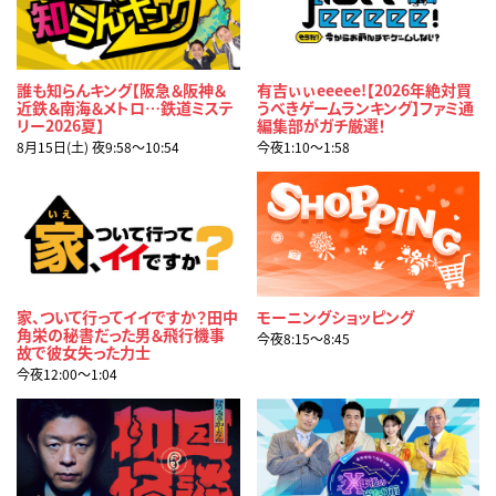
誰も知らんキング【阪急＆阪神＆
有吉ぃぃeeeee!【2026年絶対買
近鉄＆南海＆メトロ…鉄道ミステ
うべきゲームランキング】ファミ通
リー2026夏】
編集部がガチ厳選！
8月15日(土) 夜9:58〜10:54
今夜1:10〜1:58
家、ついて行ってイイですか？田中
モーニングショッピング
角栄の秘書だった男＆飛行機事
今夜8:15〜8:45
故で彼女失った力士
今夜12:00〜1:04