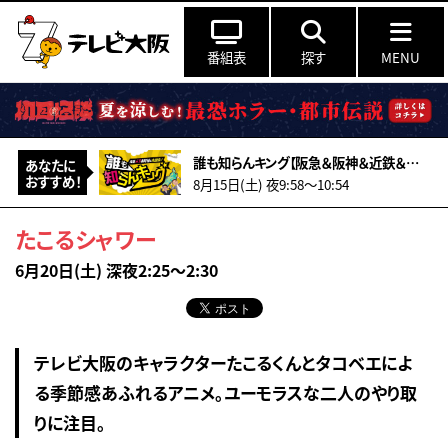
番組表
探す
MENU
誰も知らんキング【阪急＆阪神＆近鉄＆南海＆メトロ…鉄道ミステリー2026夏】
あなたに
おすすめ！
8月15日(土) 夜9:58〜10:54
たこるシャワー
6月20日(土) 深夜2:25～2:30
テレビ大阪のキャラクターたこるくんとタコベエによ
る季節感あふれるアニメ。ユーモラスな二人のやり取
りに注目。