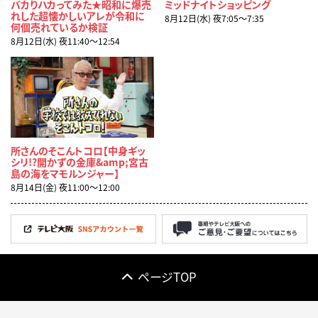
バカりハカってみた★昭和に爆売
ミッドナイトショッピング
れした超懐かしいアレが令和に
8月12日(水) 夜7:05〜7:35
何個売れているか検証
8月12日(水) 夜11:40〜12:54
所さんのそこんトコロ【中身ギッ
シリ!?開かずの金庫&amp;宮古
島の海をマモルンジャー】
8月14日(金) 夜11:00〜12:00
ページTOP