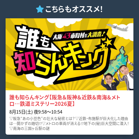
こちらもオススメ！
誰も知らんキング【阪急＆阪神＆近鉄＆南海＆メト
ロ…鉄道ミステリー2026夏】
8月15日(土) 夜9:58〜10:54
▽阪急“あの小豆色”の壮大な秘密とは？▽近鉄・布施駅が巨大化した理由
は…開かずの踏切!?▽メトロの車両が消える!?地下の(秘)巨大空間に潜入！
▽南海の三国ヶ丘駅の謎