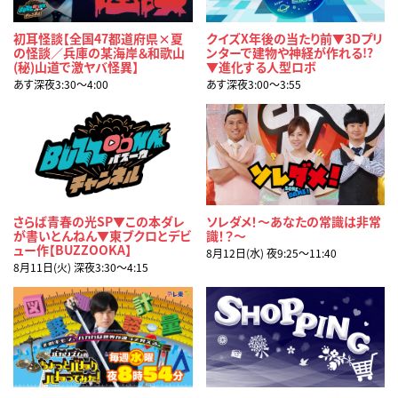
初耳怪談【全国47都道府県×夏
クイズX年後の当たり前▼3Dプリ
の怪談／兵庫の某海岸＆和歌山
ンターで建物や神経が作れる!?
(秘)山道で激ヤバ怪異】
▼進化する人型ロボ
あす深夜3:30〜4:00
あす深夜3:00〜3:55
さらば青春の光SP▼この本ダレ
ソレダメ！～あなたの常識は非常
が書いとんねん▼東ブクロとデビ
識！？～
ュー作【BUZZOOKA】
8月12日(水) 夜9:25〜11:40
8月11日(火) 深夜3:30〜4:15