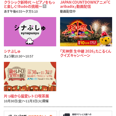
クラシック新時代 ～ピアノをもっ
JAPAN COUNTDOWNアニメ「C
と楽しく！Budoの挑戦～
aribadix」動画配信
再
あす午後4:55〜夕方5:10
動画配信中
シナぷしゅ
「天神祭 生中継 2026」たこるくん
クイズキャンペーン
きょう朝10:30〜10:57
片っ端から偏愛レトロ喫茶展
10月30日(金)～11月3日(火)開催