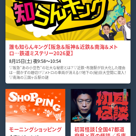
誰も知らんキング【阪急＆阪神＆近鉄＆南海＆メト
ロ…鉄道ミステリー2026夏】
8月15日(土) 夜9:58〜10:54
▽阪急“あの小豆色”の壮大な秘密とは？▽近鉄・布施駅が巨大化した理由
は…開かずの踏切!?▽メトロの車両が消える!?地下の(秘)巨大空間に潜入！
▽南海の三国ヶ丘駅の謎
モーニングショッピング
初耳怪談【全国47都道
府県×夏の怪談／兵庫