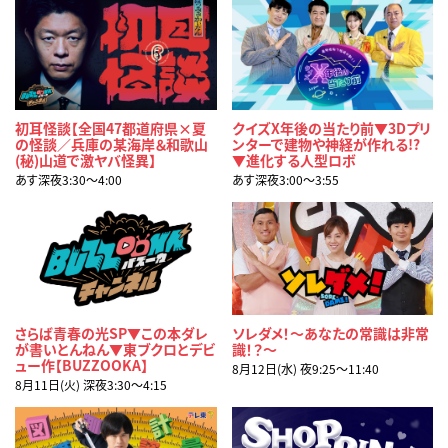
初耳怪談【全国47都道府県×夏
クイズX年後の当たり前▼3Dプリ
の怪談／兵庫の某海岸＆和歌山
ンターで建物や神経が作れる!?
(秘)山道で激ヤバ怪異】
▼進化する人型ロボ
あす深夜3:30〜4:00
あす深夜3:00〜3:55
さらば青春の光SP▼この本ダレ
ソレダメ！～あなたの常識は非常
が書いとんねん▼東ブクロとデビ
識！？～
ュー作【BUZZOOKA】
8月12日(水) 夜9:25〜11:40
8月11日(火) 深夜3:30〜4:15