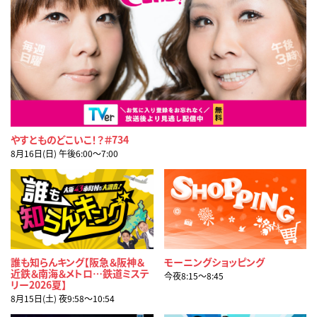
やすとものどこいこ！？＃734
8月16日(日) 午後6:00〜7:00
誰も知らんキング【阪急＆阪神＆
モーニングショッピング
近鉄＆南海＆メトロ…鉄道ミステ
今夜8:15〜8:45
リー2026夏】
8月15日(土) 夜9:58〜10:54