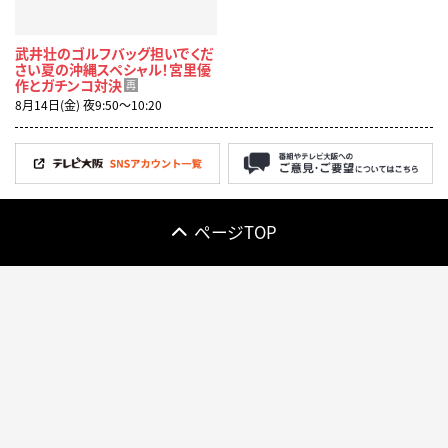
武井壮のゴルフバッグ担いでくだ
さい夏の沖縄スペシャル！宮里優
作とガチンコ対決
再
8月14日(金) 夜9:50〜10:20
ページTOP