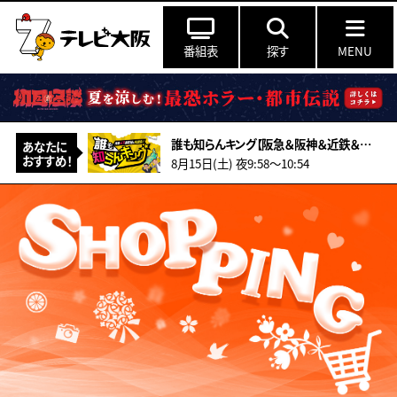
番組表
探す
MENU
誰も知らんキング【阪急＆阪神＆近鉄＆南海＆メトロ…鉄道ミステリー2026夏】
あなたに
おすすめ！
8月15日(土) 夜9:58〜10:54