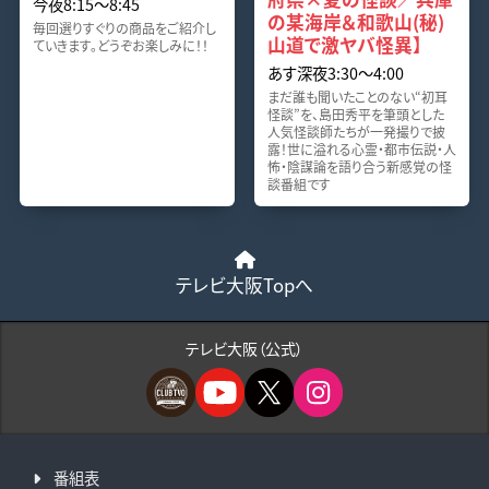
今夜8:15〜8:45
の某海岸＆和歌山(秘)
毎回選りすぐりの商品をご紹介し
山道で激ヤバ怪異】
ていきます。どうぞお楽しみに！！
あす深夜3:30〜4:00
まだ誰も聞いたことのない“初耳
怪談”を、島田秀平を筆頭とした
人気怪談師たちが一発撮りで披
露！世に溢れる心霊・都市伝説・人
怖・陰謀論を語り合う新感覚の怪
談番組です
テレビ大阪Topへ
テレビ大阪（公式）
番組表