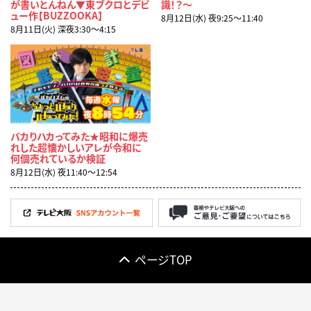
が書いとんねん▼東ブクロとデビ
識！？～
ュー作【BUZZOOKA】
8月12日(水) 夜9:25〜11:40
8月11日(火) 深夜3:30〜4:15
バカりハカってみた★昭和に爆売
れした超懐かしいアレが令和に
何個売れているか検証
8月12日(水) 夜11:40〜12:54
ページTOP