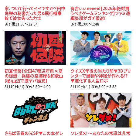
家、ついて行ってイイですか？田中
有吉ぃぃeeeee!【2026年絶対買
角栄の秘書だった男＆飛行機事
うべきゲームランキング】ファミ通
故で彼女失った力士
編集部がガチ厳選！
あす夜11:50〜12:54
あす夜1:00〜1:48
初耳怪談【全国47都道府県×夏
クイズX年後の当たり前▼3Dプリ
の怪談／兵庫の某海岸＆和歌山
ンターで建物や神経が作れる!?
(秘)山道で激ヤバ怪異】
▼進化する人型ロボ
8月10日(月) 深夜3:30〜4:00
8月10日(月) 深夜3:00〜3:55
さらば青春の光SP▼この本ダレ
ソレダメ！～あなたの常識は非常