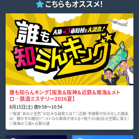
こちらもオススメ！
誰も知らんキング【阪急＆阪神＆近鉄＆南海＆メト
ロ…鉄道ミステリー2026夏】
8月15日(土) 夜9:58〜10:54
▽阪急“あの小豆色”の壮大な秘密とは？▽近鉄・布施駅が巨大化した理由
は…開かずの踏切!?▽メトロの車両が消える!?地下の(秘)巨大空間に潜入！
▽南海の三国ヶ丘駅の謎