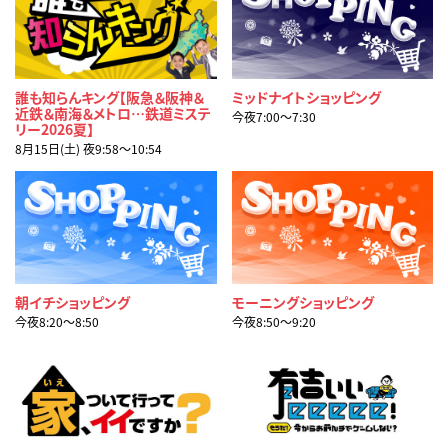
誰も知らんキング【阪急＆阪神＆
ミッドナイトショッピング
近鉄＆南海＆メトロ…鉄道ミステ
今夜7:00〜7:30
リー2026夏】
8月15日(土) 夜9:58〜10:54
朝イチショッピング
モーニングショッピング
今夜8:20〜8:50
今夜8:50〜9:20