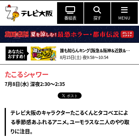
番組表
探す
MENU
誰も知らんキング【阪急＆阪神＆近鉄＆南海＆メトロ…鉄道ミステリー2026夏】
あなたに
おすすめ！
8月15日(土) 夜9:58〜10:54
たこるシャワー
7月8日(水) 深夜2:30～2:35
テレビ大阪のキャラクターたこるくんとタコベエによ
る季節感あふれるアニメ。ユーモラスな二人のやり取
りに注目。