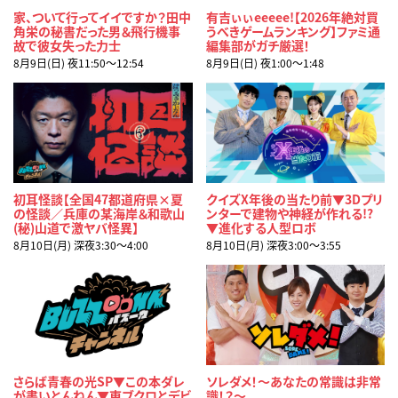
家、ついて行ってイイですか？田中
有吉ぃぃeeeee!【2026年絶対買
角栄の秘書だった男＆飛行機事
うべきゲームランキング】ファミ通
故で彼女失った力士
編集部がガチ厳選！
8月9日(日) 夜11:50〜12:54
8月9日(日) 夜1:00〜1:48
初耳怪談【全国47都道府県×夏
クイズX年後の当たり前▼3Dプリ
の怪談／兵庫の某海岸＆和歌山
ンターで建物や神経が作れる!?
(秘)山道で激ヤバ怪異】
▼進化する人型ロボ
8月10日(月) 深夜3:30〜4:00
8月10日(月) 深夜3:00〜3:55
さらば青春の光SP▼この本ダレ
ソレダメ！～あなたの常識は非常
が書いとんねん▼東ブクロとデビ
識！？～