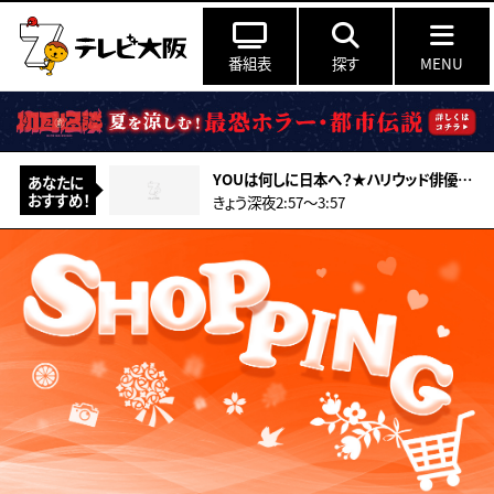
番組表
探す
MENU
YOUは何しに日本へ？★ハリウッド俳優ガチ密着＆産まれた子に初対面
あなたに
おすすめ！
きょう深夜2:57〜3:57