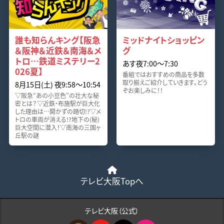
誰も知らんキング【阪急
ミッドナイトショッピン
＆阪神＆近鉄＆南海＆メ
グ
トロ…鉄道ミステリー2
あす夜7:00〜7:30
026夏】
番組ではおすすめの商品を多数
取り揃えご紹介していきます。どう
8月15日(土) 夜9:58〜10:54
ぞお楽しみに！！
▽阪急“あの小豆色”の壮大な秘
密とは？▽近鉄・布施駅が巨大化
した理由は…開かずの踏切!?▽メ
トロの車両が消える!?地下の(秘)
巨大空間に潜入！▽南海の三国ヶ
丘駅の謎
テレビ大阪Topへ
テレビ大阪（公式）