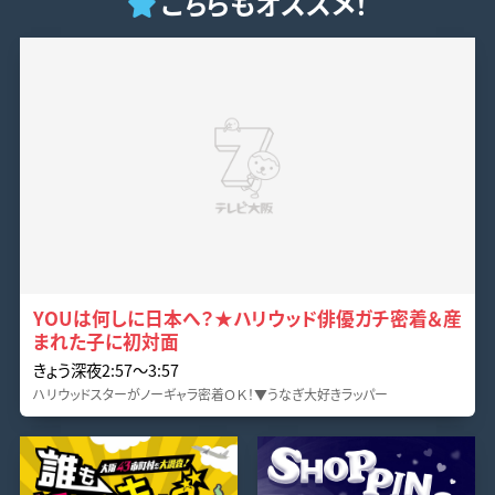
こちらもオススメ！
YOUは何しに日本へ？★ハリウッド俳優ガチ密着＆産
まれた子に初対面
きょう深夜2:57〜3:57
ハリウッドスターがノーギャラ密着ＯＫ！▼うなぎ大好きラッパー