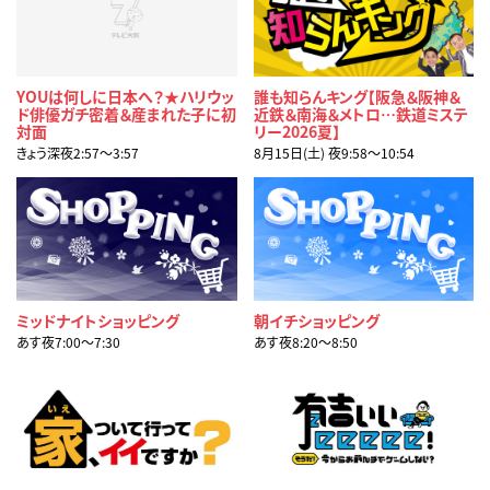
YOUは何しに日本へ？★ハリウッ
誰も知らんキング【阪急＆阪神＆
ド俳優ガチ密着＆産まれた子に初
近鉄＆南海＆メトロ…鉄道ミステ
対面
リー2026夏】
きょう深夜2:57〜3:57
8月15日(土) 夜9:58〜10:54
ミッドナイトショッピング
朝イチショッピング
あす夜7:00〜7:30
あす夜8:20〜8:50