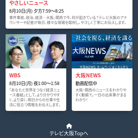
やさしいニュース
8月10日(月) 夕方7:59〜8:25
事件事故、政治、経済…大阪、関西で今、何が起きている？テレビ大阪のアナ
ウンサーや記者が毎日、様々な現場を取材し、やさしく丁寧にお伝えします。
WBS
大阪NEWS
8月10日(月) 夜1:00〜1:58
動画配信中
「あなたと世界をつなぐ経済ニュ
大阪・関西のニュースをわかりや
ース番組」として、より分かりやす
すく動画で。一日の出来事がまる
く、より深く、明日からの仕事や生
わかり！
活に役立つ情報をお伝えします。
テレビ大阪Topへ