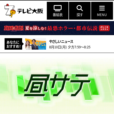
番組表
探す
MENU
やさしいニュース
あなたに
おすすめ！
8月10日(月) 夕方7:59〜8:25