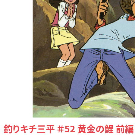
釣りキチ三平 ＃52 黄金の鯉 前編