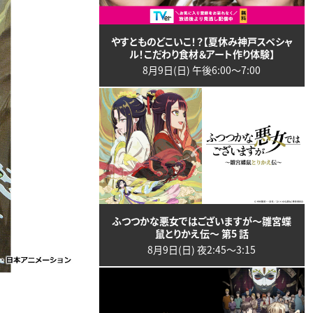
やすとものどこいこ！？【夏休み神戸スペシャ
ル！こだわり食材＆アート作り体験】
8月9日(日) 午後6:00〜7:00
ふつつかな悪女ではございますが～雛宮蝶
鼠とりかえ伝～ 第5 話
8月9日(日) 夜2:45〜3:15