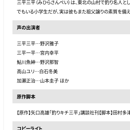
三平三平（みひらさんぺい）は、東北の山村で釣り名人と
でもいる小学生だが、実は彼もまた祖父譲りの素質を備え
声の出演者
三平三平…野沢雅子
三平一平…宮内幸平
鮎川魚紳…野沢那智
高山ユリ…白石冬美
加瀬正治…山本圭子 ほか
原作脚本
【原作】矢口高雄「釣りキチ三平」講談社刊【脚本】田村多
コピーライト