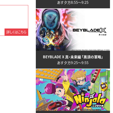
あす夕方8:55〜9:25
詳しくはこちら
BEYBLADE X 真・未来編 「黒須の軍略」
あす夕方9:25〜9:55