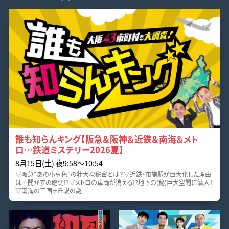
誰も知らんキング【阪急＆阪神＆近鉄＆南海＆メト
ロ…鉄道ミステリー2026夏】
8月15日(土) 夜9:58〜10:54
▽阪急“あの小豆色”の壮大な秘密とは？▽近鉄・布施駅が巨大化した理由
は…開かずの踏切!?▽メトロの車両が消える!?地下の(秘)巨大空間に潜入！
▽南海の三国ヶ丘駅の謎