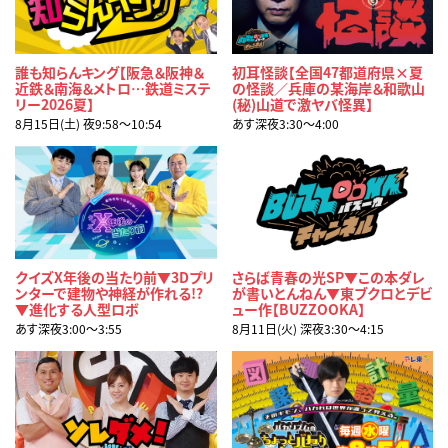
誰も知らんキング【阪急＆阪神＆
初耳怪談【全国47都道府県×夏
近鉄＆南海＆メトロ…鉄道ミステ
の怪談／兵庫の某海岸＆和歌山
リー2026夏】
(秘)山道で激ヤバ怪異】
8月15日(土) 夜9:58〜10:54
あす深夜3:30〜4:00
クイズX年後の当たり前▼3Dプリ
さらば青春の光SP▼この本ダレ
ンターで建物や神経が作れる!?
が書いとんねん▼東ブクロとデビ
▼進化する人型ロボ
ュー作【BUZZOOKA】
あす深夜3:00〜3:55
8月11日(火) 深夜3:30〜4:15