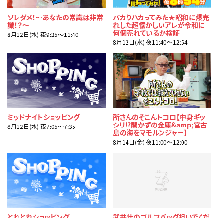
ソレダメ！～あなたの常識は非常
バカりハカってみた★昭和に爆売
識！？～
れした超懐かしいアレが令和に
何個売れているか検証
8月12日(水) 夜9:25〜11:40
8月12日(水) 夜11:40〜12:54
ミッドナイトショッピング
所さんのそこんトコロ【中身ギッ
シリ!?開かずの金庫&amp;宮古
8月12日(水) 夜7:05〜7:35
島の海をマモルンジャー】
8月14日(金) 夜11:00〜12:00
とれとれショッピング
武井壮のゴルフバッグ担いでくだ