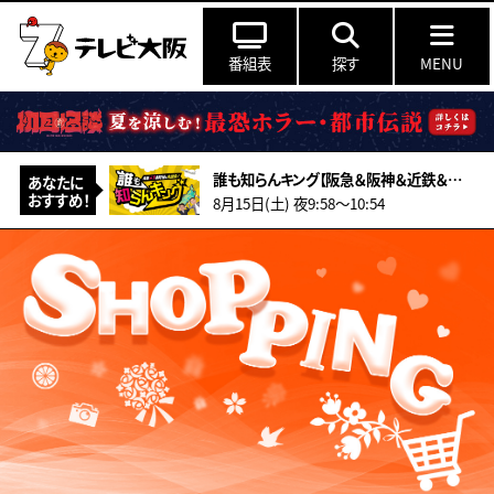
番組表
探す
MENU
誰も知らんキング【阪急＆阪神＆近鉄＆南海＆メトロ…鉄道ミステリー2026夏】
あなたに
おすすめ！
8月15日(土) 夜9:58〜10:54