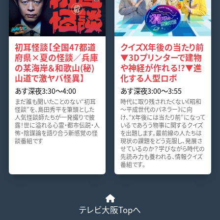
初耳怪談【全国47都道
クイズX年後の当たり前
府県×夏の怪談／兵庫
▼3Dプリンターで建物
の某海岸＆和歌山(秘)
や神経が作れる!?▼進
山道で激ヤバ怪異】
化する人型ロボ
あす深夜3:30〜4:00
あす深夜3:00〜3:55
まだ誰も聞いたことのない“初耳
時代に取り残されたくない《昭和
怪談”を、島田秀平を筆頭とした
～平成世代のパネラー》に向
人気怪談師たちが一発撮りで披
け、“X年後には当たり前”になって
露！世に溢れる心霊・都市伝説・人
いるであろう物事に関するクイズ
怖・陰謀論を語り合う新感覚の怪
を出題します。最前線の人たちは
談番組です
現状の課題をどう克服し、発展さ
せているのか？学びながら時代の
先読み力も養われる、情報クイズ
番組です。
テレビ大阪Topへ