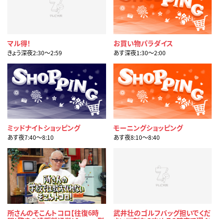
マル得！
お買い物パラダイス
きょう深夜2:30〜2:59
あす深夜1:30〜2:00
ミッドナイトショッピング
モーニングショッピング
あす夜7:40〜8:10
あす夜8:10〜8:40
所さんのそこんトコロ【往復6時
武井壮のゴルフバッグ担いでくだ