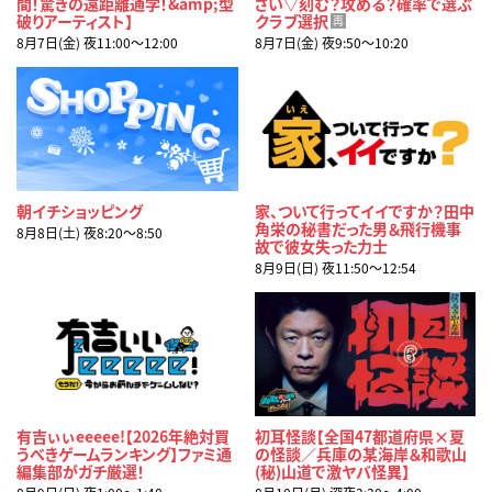
間！驚きの遠距離通学！&amp;型
さい▽刻む？攻める？確率で選ぶ
破りアーティスト】
クラブ選択
再
8月7日(金) 夜11:00〜12:00
8月7日(金) 夜9:50〜10:20
朝イチショッピング
家、ついて行ってイイですか？田中
角栄の秘書だった男＆飛行機事
8月8日(土) 夜8:20〜8:50
故で彼女失った力士
8月9日(日) 夜11:50〜12:54
有吉ぃぃeeeee!【2026年絶対買
初耳怪談【全国47都道府県×夏
うべきゲームランキング】ファミ通
の怪談／兵庫の某海岸＆和歌山
編集部がガチ厳選！
(秘)山道で激ヤバ怪異】