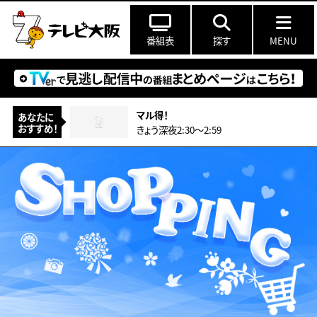
番組表
探す
MENU
マル得！
あなたに
おすすめ！
きょう深夜2:30〜2:59