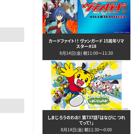
カードファイト！！ ヴァンガード 15周年リマ
スター＃18
8月14日(金) 朝11:00〜11:30
しまじろうのわお！ 第737話「はなびに つれ
てって！」
8月14日(金) 朝11:30〜0:00