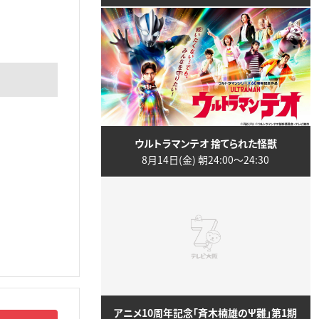
ウルトラマンテオ 捨てられた怪獣
8月14日(金) 朝24:00〜24:30
アニメ10周年記念「斉木楠雄のΨ難」第1期