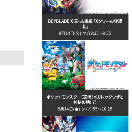
BEYBLADE X 真・未来編 「Xタワーの守護
者」
8月14日(金) 夕方9:25〜9:55
ポケットモンスター【驚愕！メガレックウザと
神秘の地！？】
8月14日(金) 夕方9:55〜10:25