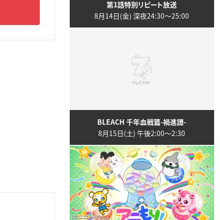
第1話特別リピート放送
8月14日(金) 深夜24:30〜25:00
BLEACH 千年血戦篇-禍進譚-
8月15日(土) 午後2:00〜2:30