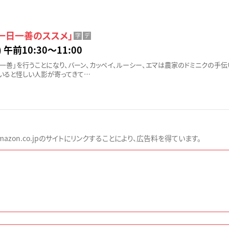
一日一善のススメ」
字
デ
 午前10:30〜11:00
一善」を行うことになり、バーン、カッペイ、ルーシー、エマは農家のドミニクの手伝
いると怪しい人影が寄ってきて…
zon.co.jpのサイトにリンクすることにより、広告料を得ています。