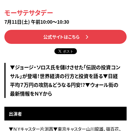
モーサテサタデー
7月11日(土) 午前10:00～10:30
公式サイトはこちら
▼ジョージ・ソロス氏を儲けさせた「伝説の投資コン
サル」が登場！世界経済の行方と投資を語る▼日経
平均７万円の攻防＆どうなる円安!?▼ウォール街の
最新情報をＮＹから
出演者
▼ＮＹキャスター片渕茜▼東京キャスター山川龍雄、嶺百花、