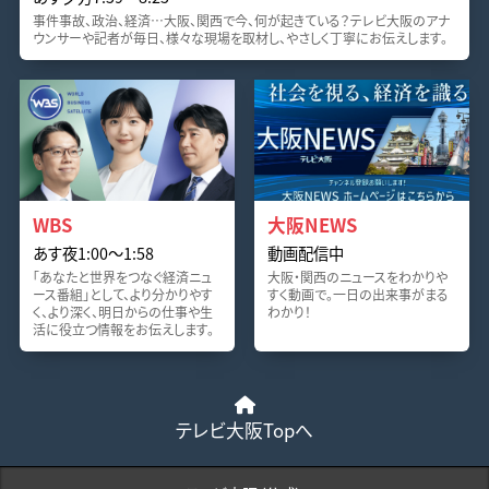
事件事故、政治、経済…大阪、関西で今、何が起きている？テレビ大阪のアナ
ウンサーや記者が毎日、様々な現場を取材し、やさしく丁寧にお伝えします。
WBS
大阪NEWS
あす夜1:00〜1:58
動画配信中
「あなたと世界をつなぐ経済ニュ
大阪・関西のニュースをわかりや
ース番組」として、より分かりやす
すく動画で。一日の出来事がまる
く、より深く、明日からの仕事や生
わかり！
活に役立つ情報をお伝えします。
テレビ大阪Topへ