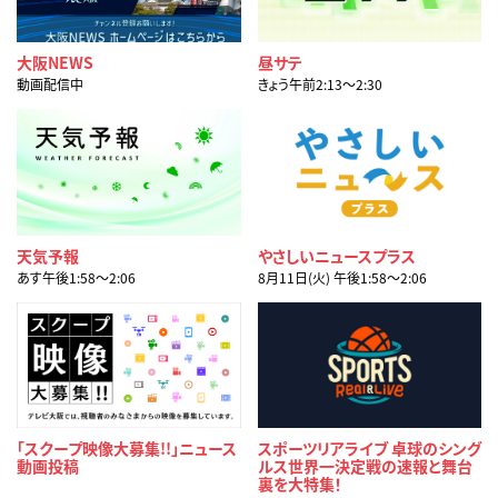
大阪NEWS
昼サテ
動画配信中
きょう午前2:13〜2:30
天気予報
やさしいニュースプラス
あす午後1:58〜2:06
8月11日(火) 午後1:58〜2:06
「スクープ映像大募集!!」ニュース
スポーツリアライブ 卓球のシング
動画投稿
ルス世界一決定戦の速報と舞台
裏を大特集！