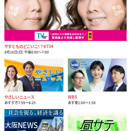
やすとものどこいこ！？＃734
8月16日(日) 午後6:00〜7:00
やさしいニュース
WBS
あす夕方7:59〜8:25
あす夜1:00〜1:58