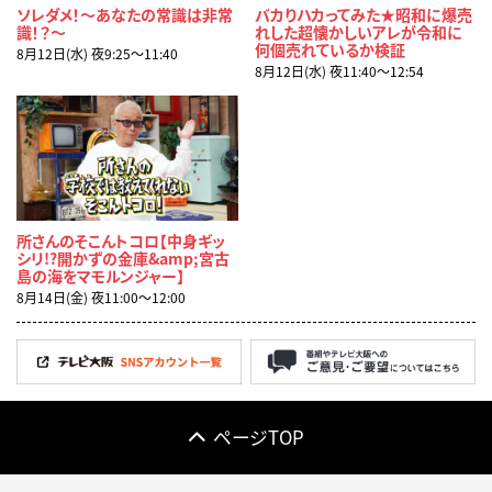
ソレダメ！～あなたの常識は非常
バカりハカってみた★昭和に爆売
識！？～
れした超懐かしいアレが令和に
何個売れているか検証
8月12日(水) 夜9:25〜11:40
8月12日(水) 夜11:40〜12:54
所さんのそこんトコロ【中身ギッ
シリ!?開かずの金庫&amp;宮古
島の海をマモルンジャー】
8月14日(金) 夜11:00〜12:00
ページTOP