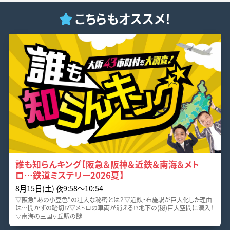
こちらもオススメ！
誰も知らんキング【阪急＆阪神＆近鉄＆南海＆メト
ロ…鉄道ミステリー2026夏】
8月15日(土) 夜9:58〜10:54
▽阪急“あの小豆色”の壮大な秘密とは？▽近鉄・布施駅が巨大化した理由
は…開かずの踏切!?▽メトロの車両が消える!?地下の(秘)巨大空間に潜入！
▽南海の三国ヶ丘駅の謎