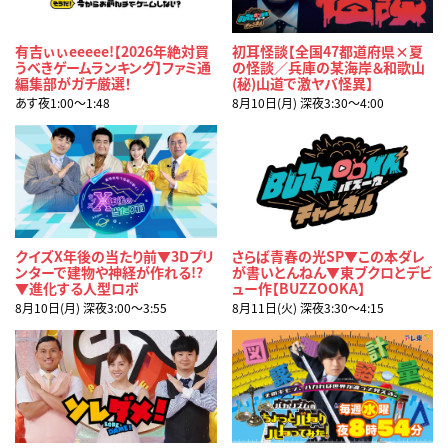
有吉ぃぃeeeee!【2026年絶対買
初耳怪談【全国47都道府県×夏
うべきゲームランキング】ファミ通
の怪談／兵庫の某海岸＆和歌山
編集部がガチ厳選！
(秘)山道で激ヤバ怪異】
あす夜1:00〜1:48
8月10日(月) 深夜3:30〜4:00
クイズX年後の当たり前▼3Dプリ
さらば青春の光SP▼この本ダレ
ンターで建物や神経が作れる!?
が書いとんねん▼東ブクロとデビ
▼進化する人型ロボ
ュー作【BUZZOOKA】
8月10日(月) 深夜3:00〜3:55
8月11日(火) 深夜3:30〜4:15