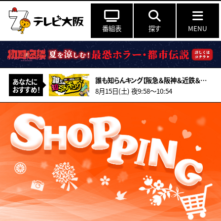
番組表
探す
MENU
誰も知らんキング【阪急＆阪神＆近鉄＆南海＆メトロ…鉄道ミステリー2026夏】
あなたに
おすすめ！
8月15日(土) 夜9:58〜10:54