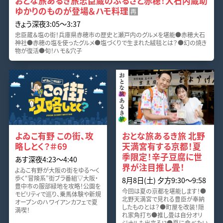
おとな旅あるき旅忠臣蔵のふるさと赤穂！大石内蔵助
ゆかりのものが登場＆ハモ料理
再
きょう深夜3:05〜3:37
忠臣蔵＆塩の街！兵庫県赤穂市の歴史と瀬戸内のグルメを堪能●赤穂大石
神社●赤穂の塩を使ったグルメ●塩づくりで生まれた絨毯とは？●幻の焼き
物が復活●旬！ハモ＆穴子
よゐこ有野 この街、攻
おとな旅あるき旅 北野
略しとく？＃69
天満宮有する京都！夏
季限定！辛子豆腐に世
あす深夜4:23〜4:40
界が注目推し畳！
よゐこ有野が大阪の街をゆる～く
歩く“冒険系”街ブラ番組▽大阪・
8月8日(土) 夕方9:30〜9:58
豊中市の服部緑地を攻略！公園を
今回は夏の京都を堪能します！●
モビリティで巡り、乗馬体験や新規
北野天満宮で見れる豊臣が奉納
オープンのハワイアンカフェで夏
したものとは？●町屋を改装！隠
満喫！
れ家角打ち●推し畳は自分オリ
ジナルも出来る!?●夏に食べたい