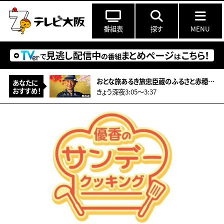
番組表
探す
MENU
おとな旅あるき旅忠臣蔵のふるさと赤穂！大石内蔵助ゆかりのものが登場＆ハモ料理
あなたに
おすすめ！
きょう深夜3:05〜3:37