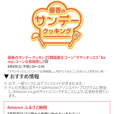
優香のサンデークッキング【韓国屋台コーン“マヤッオッスス”&a
mp;コーンな茶碗蒸し】
字
8月8日(土) 午前1:30〜2:00
「マヤッオッスス」と「コーンな茶碗蒸し」。旬のとうもろこしのおいしさを存分に味わえる、アイデアメニューをご紹介！
おすすめ情報
以下、一部リンクにはアフィリエイトが含まれます。
テレビ大阪公式サイトはAmazonアソシエイト・プログラムに参加
し、Amazon.co.jpのサイトにリンクすることにより、広告料を得てい
ます。
Amazon ふるさと納税
【最短翌日！】少額から気軽に始めたいあなたに！