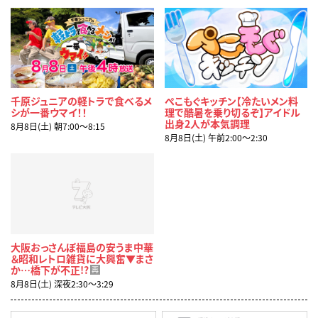
千原ジュニアの軽トラで食べるメ
ぺこもぐキッチン【冷たいメン料
シが一番ウマイ！！
理で酷暑を乗り切るぞ】アイドル
出身2人が本気調理
8月8日(土) 朝7:00〜8:15
8月8日(土) 午前2:00〜2:30
大阪おっさんぽ福島の安うま中華
＆昭和レトロ雑貨に大興奮▼まさ
か…橋下が不正!?
再
8月8日(土) 深夜2:30〜3:29