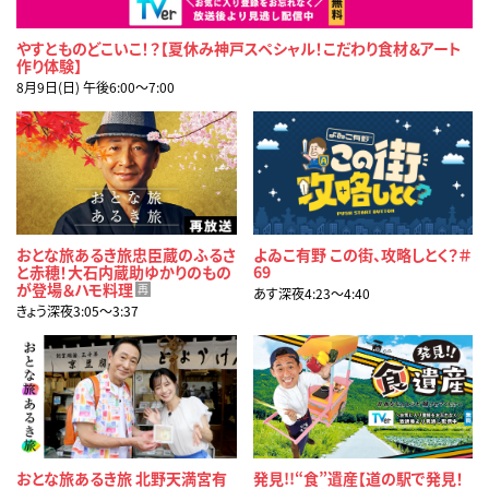
やすとものどこいこ！？【夏休み神戸スペシャル！こだわり食材＆アート
作り体験】
8月9日(日) 午後6:00〜7:00
おとな旅あるき旅忠臣蔵のふるさ
よゐこ有野 この街、攻略しとく？＃
と赤穂！大石内蔵助ゆかりのもの
69
が登場＆ハモ料理
再
あす深夜4:23〜4:40
きょう深夜3:05〜3:37
おとな旅あるき旅 北野天満宮有
発見!!“食”遺産【道の駅で発見！