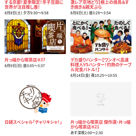
する京都！夏季限定！辛子豆腐に
激レア京地どり】極上の焼鳥＆す
世界が注目推し畳！
き焼き＆鶏天ぷら
8月8日(土) 夕方9:30〜9:58
8月8日(土) 昼3:29〜3:54
片っ端から喫茶店＃37
デカ盛りハンター【ワンオペ高速
料理人VSハンター！灼熱のテーブ
8月9日(日) 昼3:05〜3:37
ル完食バトル！】
8月14日(金) 夜10:25〜10:55
日経スペシャル「チャリキシャ！」
片っ端から喫茶店 傑作選・片っ端
から喫茶店＃21
あす深夜2:00〜2:30