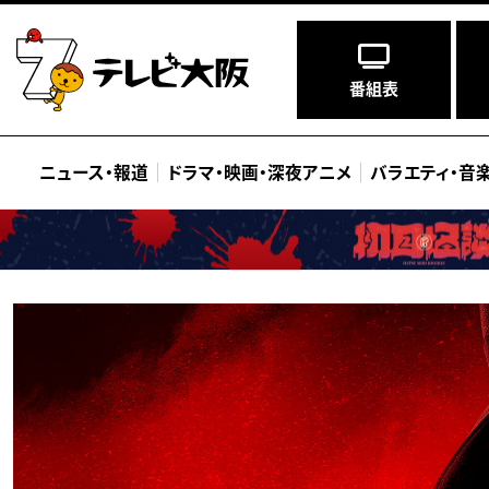
番組表
ニュース
・
報道
ドラマ
・
映画
・
深夜アニメ
バラエティ
・
音