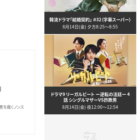
韓流ドラマ「結婚契約」 ＃32（字幕スーパー）
8月14日(金) 夕方8:25〜8:55
字
ドラマ9 リーガルビート ー逆転の法廷ー 4
話 シングルマザーVS詐欺男
8月14日(金) 夜12:00〜12:54
悪を裁くノンス