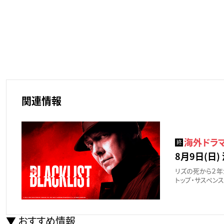
関連情報
海外ドラマ
終
8月9日(日) 
リズの死から２年
トップ・サスペンス
おすすめ情報