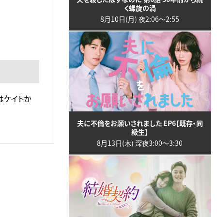
く螺旋の渦
8月10日(月) 夜2:06〜2:55
はケイトか
夫に不倫をお願いされました EP6【既存・同
級生】
8月13日(木) 深夜3:00〜3:30