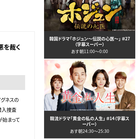
韓国ドラマ「ホジュン～伝説の心医～」 ＃27
（字幕スーパー）
悪を裁く
あす朝11:00〜0:00
アグネスの
潜入捜査
韓流ドラマ「黄金の私の人生」 ＃14（字幕ス
が始まって
ーパー）
あす朝24:30〜25:30