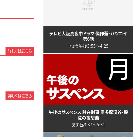
テレビ大阪真夜中ドラマ 傑作選・バツコイ
第6話
きょう午後3:55〜4:25
詳しくはこちら
詳しくはこちら
午後のサスペンス 駐在刑事 奥多摩渓谷・殺
意の夜想曲
あす昼3:37〜5:31