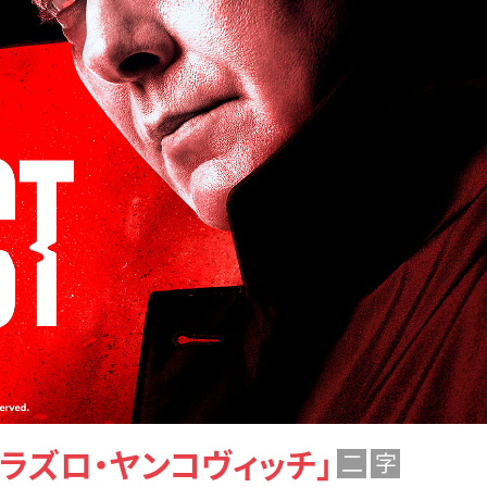
「ラズロ・ヤンコヴィッチ」
二
字