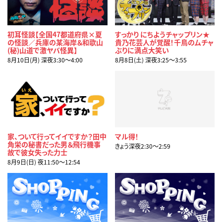
初耳怪談【全国47都道府県×夏
すっかり にちようチャップリン★
の怪談／兵庫の某海岸＆和歌山
貴乃花芸人が覚醒！千鳥のムチャ
(秘)山道で激ヤバ怪異】
ぶりに満点大笑い
8月10日(月) 深夜3:30〜4:00
8月8日(土) 深夜3:25〜3:55
家、ついて行ってイイですか？田中
マル得！
角栄の秘書だった男＆飛行機事
きょう深夜2:30〜2:59
故で彼女失った力士
8月9日(日) 夜11:50〜12:54