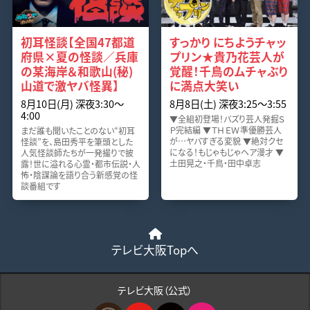
初耳怪談【全国47都道
すっかり にちようチャッ
府県×夏の怪談／兵庫
プリン★貴乃花芸人が
の某海岸＆和歌山(秘)
覚醒！千鳥のムチャぶり
山道で激ヤバ怪異】
に満点大笑い
8月10日(月) 深夜3:30〜
8月8日(土) 深夜3:25〜3:55
4:00
▼全組初登場！バズり芸人発掘Ｓ
Ｐ完結編 ▼ＴＨＥＷ準優勝芸人
まだ誰も聞いたことのない“初耳
が…ヤバすぎる変貌 ▼絶対クセ
怪談”を、島田秀平を筆頭とした
になる！もじゃもじゃヘア漫才 ▼
人気怪談師たちが一発撮りで披
土田晃之・千鳥・田中卓志
露！世に溢れる心霊・都市伝説・人
怖・陰謀論を語り合う新感覚の怪
談番組です
テレビ大阪Topへ
テレビ大阪（公式）