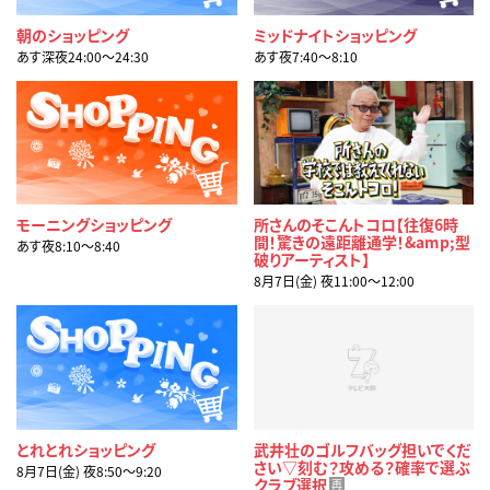
朝のショッピング
ミッドナイトショッピング
あす深夜24:00〜24:30
あす夜7:40〜8:10
モーニングショッピング
所さんのそこんトコロ【往復6時
間！驚きの遠距離通学！&amp;型
あす夜8:10〜8:40
破りアーティスト】
8月7日(金) 夜11:00〜12:00
とれとれショッピング
武井壮のゴルフバッグ担いでくだ
さい▽刻む？攻める？確率で選ぶ
8月7日(金) 夜8:50〜9:20
クラブ選択
再