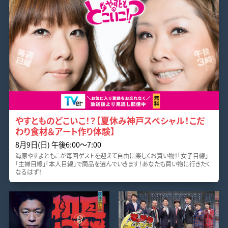
やすとものどこいこ！？【夏休み神戸スペシャル！こだ
わり食材＆アート作り体験】
8月9日(日) 午後6:00〜7:00
海原やすよともこが毎回ゲストを迎えて自由に楽しくお買い物！「女子目線」
「主婦目線」「本人目線」で商品を選んでいきます！あなたも買い物に行きたく
なるはず！