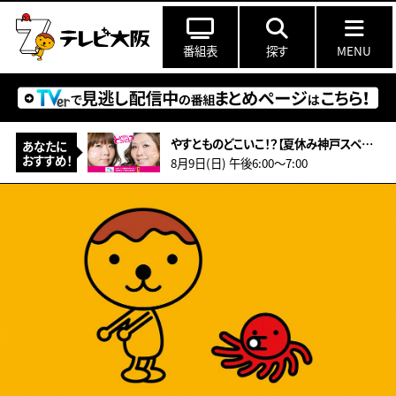
番組表
探す
MENU
やすとものどこいこ！？【夏休み神戸スペシャル！こだわり食材＆アート作り体験】
あなたに
おすすめ！
8月9日(日) 午後6:00〜7:00