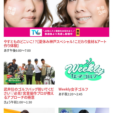
やすとものどこいこ！？【夏休み神戸スペシャル！こだわり食材＆アート
作り体験】
あす午後6:00〜7:00
武井壮のゴルフバッグ担いでくだ
Weekly女子ゴルフ
さい▽必見！宮里優作プロが教え
あす夜2:20〜2:45
るアプローチの極意
きょう午前1:00〜1:30