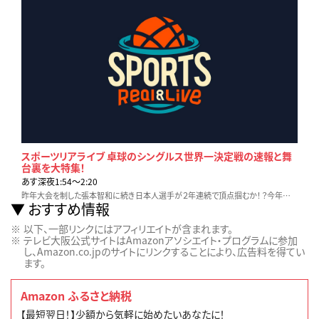
スポーツリアライブ 卓球のシングルス世界一決定戦の速報と舞
台裏を大特集！
あす深夜1:54〜2:20
昨年大会を制した張本智和に続き日本人選手が２年連続で頂点掴むか！？今年国内で唯一開催される国際大会での日本人選手の戦いを詳細にお届け！絶好調の大谷翔平の最新情報
おすすめ情報
以下、一部リンクにはアフィリエイトが含まれます。
テレビ大阪公式サイトはAmazonアソシエイト・プログラムに参加
し、Amazon.co.jpのサイトにリンクすることにより、広告料を得てい
ます。
Amazon ふるさと納税
【最短翌日！】少額から気軽に始めたいあなたに！