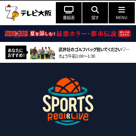
番組表
探す
MENU
武井壮のゴルフバッグ担いでください▽必見！宮里優作プロが教えるアプローチの極意
あなたに
おすすめ！
きょう午前1:00〜1:30