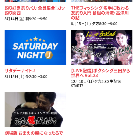
釣り好き 釣りバカ 全員集合！ガッ
THEフィッシング 名手に教わる
釣り関西
友釣り入門 島根の清流・高津川
の鮎
8月14日(金) 朝9:20〜9:50
8月15日(土) 夕方8:30〜9:00
サタデーナイトJ
【LIVE配信】ボクシング三田から
世界へ Vol.23
8月15日(土) 夜2:30〜3:00
12月10日（日）夕方5:30 生配信
START！
劇場版 おまえの親になったるで