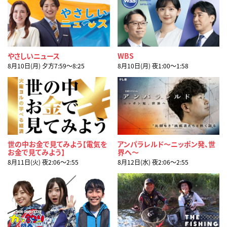
やさしいニュース
WBS
8月10日(月) 夕方7:59〜8:25
8月10日(月) 夜1:00〜1:58
世の中お金で見てみよう【電気を
アンパラレルド～ニッポン発、世
お金で見てみよう】
界へ～
8月11日(火) 夜2:06〜2:55
8月12日(水) 夜2:06〜2:55