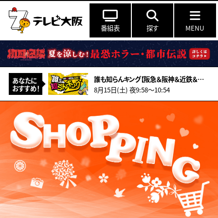
番組表
探す
MENU
誰も知らんキング【阪急＆阪神＆近鉄＆南海＆メトロ…鉄道ミステリー2026夏】
あなたに
おすすめ！
8月15日(土) 夜9:58〜10:54