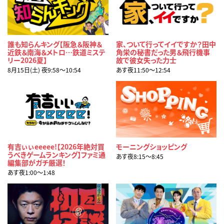
誰も知らんキング【阪急＆阪神＆
家、ついて行ってイイですか？田中
近鉄＆南海＆メトロ…鉄道ミステ
角栄の秘書だった男＆飛行機事
リー2026夏】
故で彼女失った力士
8月15日(土) 夜9:58〜10:54
あす夜11:50〜12:54
有吉ぃぃeeeee!【2026年絶対買
モーニングショッピング
うべきゲームランキング】ファミ通
あす夜8:15〜8:45
編集部がガチ厳選！
あす夜1:00〜1:48