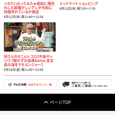
バカりハカってみた★昭和に爆売
ミッドナイトショッピング
れした超懐かしいアレが令和に
8月12日(水) 夜7:05〜7:35
何個売れているか検証
8月12日(水) 夜11:40〜12:54
所さんのそこんトコロ【中身ギッ
シリ!?開かずの金庫&amp;宮古
島の海をマモルンジャー】
8月14日(金) 夜11:00〜12:00
ページTOP