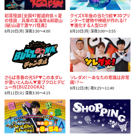
初耳怪談【全国47都道府県×夏
クイズX年後の当たり前▼3Dプリ
の怪談／兵庫の某海岸＆和歌山
ンターで建物や神経が作れる!?
(秘)山道で激ヤバ怪異】
▼進化する人型ロボ
8月10日(月) 深夜3:30〜4:00
8月10日(月) 深夜3:00〜3:55
さらば青春の光SP▼この本ダレ
ソレダメ！～あなたの常識は非常
が書いとんねん▼東ブクロとデビ
識！？～
ュー作【BUZZOOKA】
8月12日(水) 夜9:25〜11:40
8月11日(火) 深夜3:30〜4:15