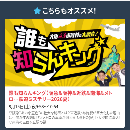
こちらもオススメ！
誰も知らんキング【阪急＆阪神＆近鉄＆南海＆メト
ロ…鉄道ミステリー2026夏】
8月15日(土) 夜9:58〜10:54
▽阪急“あの小豆色”の壮大な秘密とは？▽近鉄・布施駅が巨大化した理由
は…開かずの踏切!?▽メトロの車両が消える!?地下の(秘)巨大空間に潜入！
▽南海の三国ヶ丘駅の謎