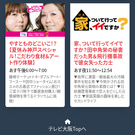
やすとものどこいこ！？
家、ついて行ってイイで
【夏休み神戸スペシャ
すか？田中角栄の秘書
ル！こだわり食材＆アー
だった男＆飛行機事故
ト作り体験】
で彼女失った力士
あす午後6:00〜7:00
あす夜11:50〜12:54
藤崎マーケットトキ・ダブルアート・
▼政界に激震…戦後最大の汚職
フースーヤ田中ショータイム！おス
事件を知る男 ▼今明かされる田
スメの古着店でファッション選び！
中角栄元首相の素顔とは？ ▼日
三宮デパ地下で厳選食材購入！観
航機墜落事故で恋人を亡くした元
葉植物を育てるテラリウムに挑
力士 ▼家庭菜園の趣味を楽しむ
戦！
セカンドライフ
テレビ大阪Topへ