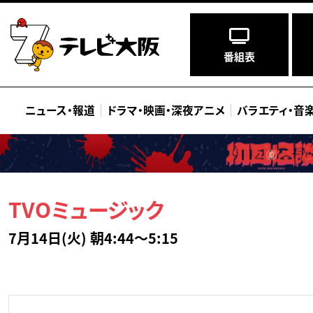
番組表
ニュース
・
報道
ドラマ
・
映画
・
深夜アニメ
バラエティ
・
音
TVOミュージック
7月14日(火) 朝4:44～5:15