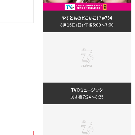
やすとものどこいこ！？＃734
8月16日(日) 午後6:00〜7:00
TVOミュージック
あす夜7:24〜8:25