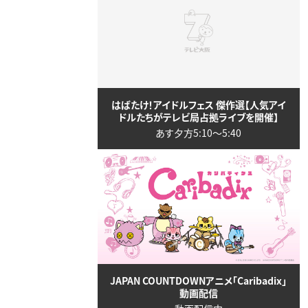
はばたけ！アイドルフェス 傑作選【人気アイ
ドルたちがテレビ局占拠ライブを開催】
あす夕方5:10〜5:40
JAPAN COUNTDOWNアニメ「Caribadix」
動画配信