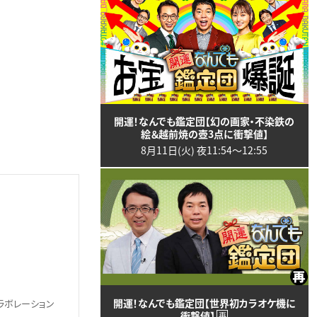
開運！なんでも鑑定団【幻の画家・不染鉄の
絵＆越前焼の壺3点に衝撃値】
8月11日(火) 夜11:54〜12:55
開運！なんでも鑑定団【世界初カラオケ機に
ラボレーション
衝撃値】
再