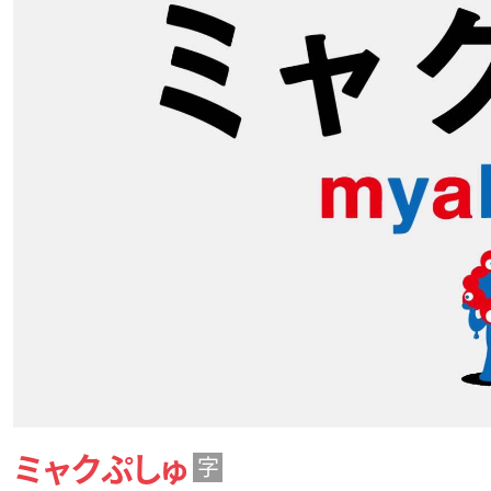
ミャクぷしゅ
字