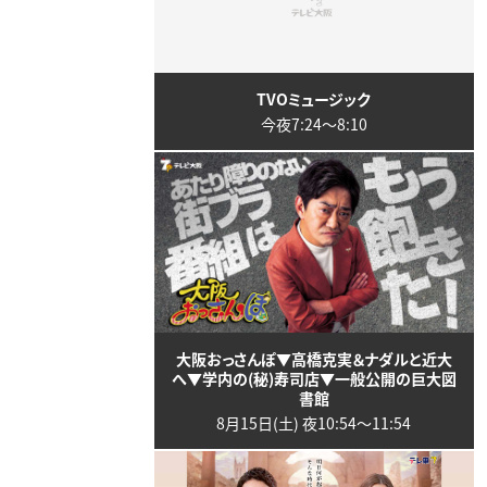
TVOミュージック
今夜7:24〜8:10
大阪おっさんぽ▼高橋克実＆ナダルと近大
へ▼学内の(秘)寿司店▼一般公開の巨大図
書館
8月15日(土) 夜10:54〜11:54