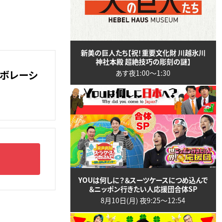
新美の巨人たち【祝！重要文化財 川越氷川
神社本殿 超絶技巧の彫刻の謎】
ラボレーシ
あす夜1:00〜1:30
YOUは何しに？＆スーツケースにつめ込んで
＆ニッポン行きたい人応援団合体SP
8月10日(月) 夜9:25〜12:54