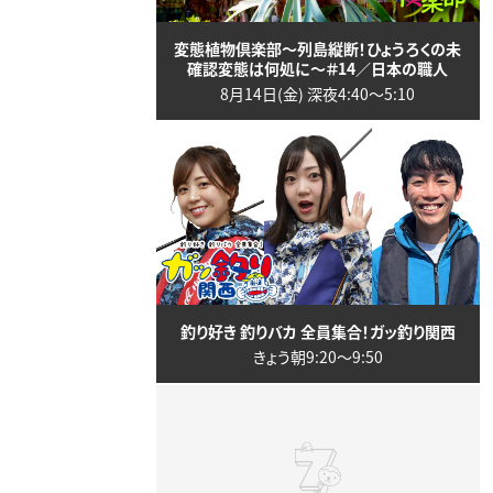
変態植物倶楽部～列島縦断！ひょうろくの未
確認変態は何処に～＃14／日本の職人
8月14日(金) 深夜4:40〜5:10
釣り好き 釣りバカ 全員集合！ガッ釣り関西
きょう朝9:20〜9:50