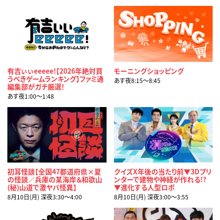
有吉ぃぃeeeee!【2026年絶対買
モーニングショッピング
うべきゲームランキング】ファミ通
あす夜8:15〜8:45
編集部がガチ厳選！
あす夜1:00〜1:48
初耳怪談【全国47都道府県×夏
クイズX年後の当たり前▼3Dプリ
の怪談／兵庫の某海岸＆和歌山
ンターで建物や神経が作れる!?
(秘)山道で激ヤバ怪異】
▼進化する人型ロボ
8月10日(月) 深夜3:30〜4:00
8月10日(月) 深夜3:00〜3:55