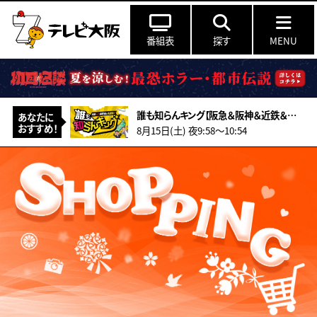
番組表
探す
MENU
誰も知らんキング【阪急＆阪神＆近鉄＆南海＆メトロ…鉄道ミステリー2026夏】
あなたに
おすすめ！
8月15日(土) 夜9:58〜10:54