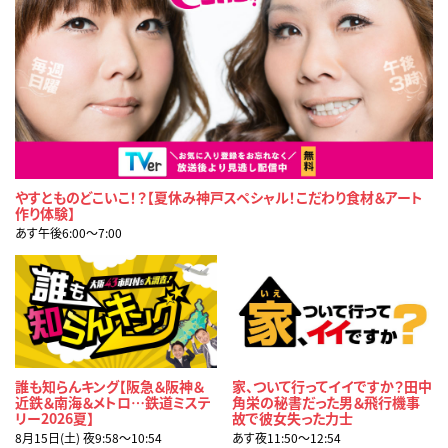
やすとものどこいこ！？【夏休み神戸スペシャル！こだわり食材＆アート
作り体験】
あす午後6:00〜7:00
誰も知らんキング【阪急＆阪神＆
家、ついて行ってイイですか？田中
近鉄＆南海＆メトロ…鉄道ミステ
角栄の秘書だった男＆飛行機事
リー2026夏】
故で彼女失った力士
8月15日(土) 夜9:58〜10:54
あす夜11:50〜12:54