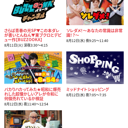
さらば青春の光SP▼この本ダレ
ソレダメ！～あなたの常識は非常
が書いとんねん▼東ブクロとデビ
識！？～
ュー作【BUZZOOKA】
8月12日(水) 夜9:25〜11:40
8月11日(火) 深夜3:30〜4:15
バカりハカってみた★昭和に爆売
ミッドナイトショッピング
れした超懐かしいアレが令和に
8月12日(水) 夜7:05〜7:35
何個売れているか検証
8月12日(水) 夜11:40〜12:54