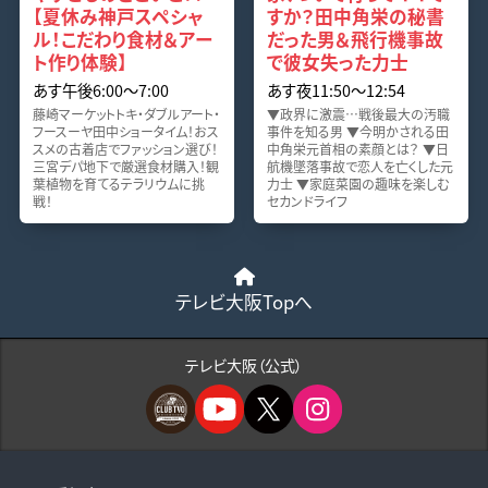
【夏休み神戸スペシャ
すか？田中角栄の秘書
ル！こだわり食材＆アー
だった男＆飛行機事故
ト作り体験】
で彼女失った力士
あす午後6:00〜7:00
あす夜11:50〜12:54
藤崎マーケットトキ・ダブルアート・
▼政界に激震…戦後最大の汚職
フースーヤ田中ショータイム！おス
事件を知る男 ▼今明かされる田
スメの古着店でファッション選び！
中角栄元首相の素顔とは？ ▼日
三宮デパ地下で厳選食材購入！観
航機墜落事故で恋人を亡くした元
葉植物を育てるテラリウムに挑
力士 ▼家庭菜園の趣味を楽しむ
戦！
セカンドライフ
テレビ大阪Topへ
テレビ大阪（公式）