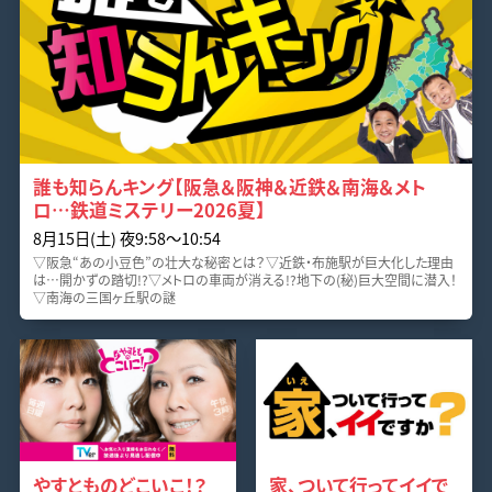
誰も知らんキング【阪急＆阪神＆近鉄＆南海＆メト
ロ…鉄道ミステリー2026夏】
8月15日(土) 夜9:58〜10:54
▽阪急“あの小豆色”の壮大な秘密とは？▽近鉄・布施駅が巨大化した理由
は…開かずの踏切!?▽メトロの車両が消える!?地下の(秘)巨大空間に潜入！
▽南海の三国ヶ丘駅の謎
やすとものどこいこ！？
家、ついて行ってイイで