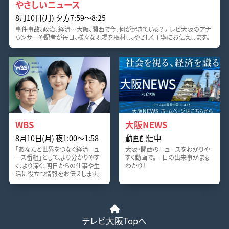
やさしいニュース
8月10日(月) 夕方7:59〜8:25
事件事故、政治、経済…大阪、関西で今、何が起きている？テレビ大阪のアナ
ウンサーや記者が毎日、様々な現場を取材し、やさしく丁寧にお伝えします。
WBS
大阪NEWS
8月10日(月) 夜1:00〜1:58
動画配信中
「あなたと世界をつなぐ経済ニュ
大阪・関西のニュースをわかりや
ース番組」として、より分かりやす
すく動画で。一日の出来事がまる
く、より深く、明日からの仕事や生
わかり！
活に役立つ情報をお伝えします。
テレビ大阪Topへ