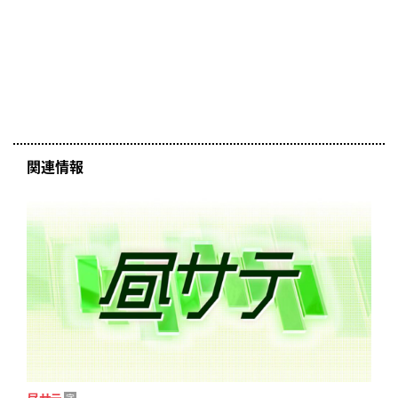
関連情報
昼サテ
字