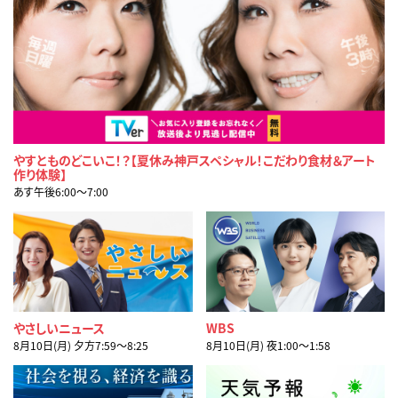
やすとものどこいこ！？【夏休み神戸スペシャル！こだわり食材＆アート
作り体験】
あす午後6:00〜7:00
やさしいニュース
WBS
8月10日(月) 夕方7:59〜8:25
8月10日(月) 夜1:00〜1:58