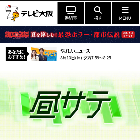
番組表
探す
MENU
やさしいニュース
あなたに
おすすめ！
8月10日(月) 夕方7:59〜8:25