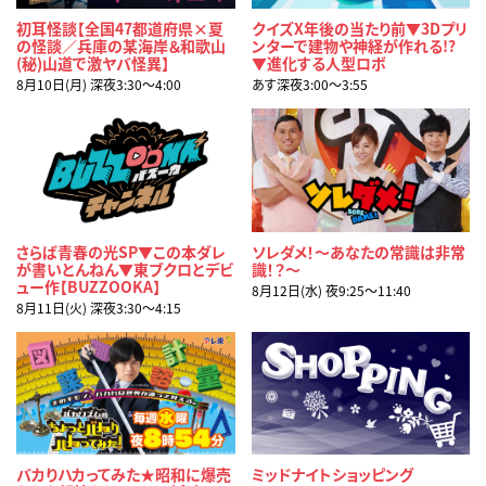
初耳怪談【全国47都道府県×夏
クイズX年後の当たり前▼3Dプリ
の怪談／兵庫の某海岸＆和歌山
ンターで建物や神経が作れる!?
(秘)山道で激ヤバ怪異】
▼進化する人型ロボ
8月10日(月) 深夜3:30〜4:00
あす深夜3:00〜3:55
さらば青春の光SP▼この本ダレ
ソレダメ！～あなたの常識は非常
が書いとんねん▼東ブクロとデビ
識！？～
ュー作【BUZZOOKA】
8月12日(水) 夜9:25〜11:40
8月11日(火) 深夜3:30〜4:15
バカりハカってみた★昭和に爆売
ミッドナイトショッピング