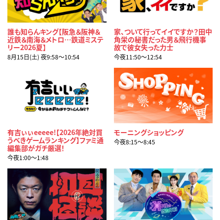
誰も知らんキング【阪急＆阪神＆
家、ついて行ってイイですか？田中
近鉄＆南海＆メトロ…鉄道ミステ
角栄の秘書だった男＆飛行機事
リー2026夏】
故で彼女失った力士
8月15日(土) 夜9:58〜10:54
今夜11:50〜12:54
有吉ぃぃeeeee!【2026年絶対買
モーニングショッピング
うべきゲームランキング】ファミ通
今夜8:15〜8:45
編集部がガチ厳選！
今夜1:00〜1:48