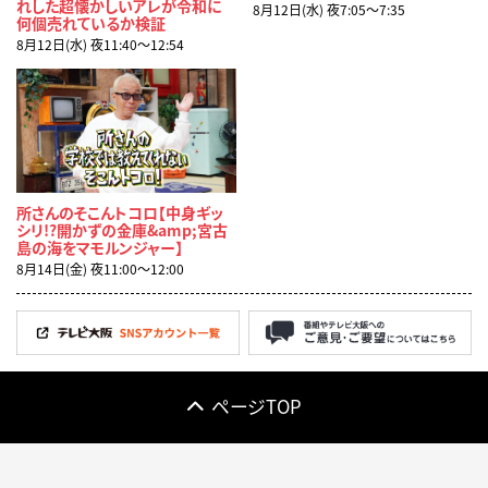
れした超懐かしいアレが令和に
8月12日(水) 夜7:05〜7:35
何個売れているか検証
8月12日(水) 夜11:40〜12:54
所さんのそこんトコロ【中身ギッ
シリ!?開かずの金庫&amp;宮古
島の海をマモルンジャー】
8月14日(金) 夜11:00〜12:00
ページTOP