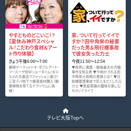
やすとものどこいこ！？
家、ついて行ってイイで
【夏休み神戸スペシャ
すか？田中角栄の秘書
ル！こだわり食材＆アー
だった男＆飛行機事故
ト作り体験】
で彼女失った力士
きょう午後6:00〜7:00
今夜11:50〜12:54
藤崎マーケットトキ・ダブルアート・
▼政界に激震…戦後最大の汚職
フースーヤ田中ショータイム！おス
事件を知る男 ▼今明かされる田
スメの古着店でファッション選び！
中角栄元首相の素顔とは？ ▼日
三宮デパ地下で厳選食材購入！観
航機墜落事故で恋人を亡くした元
葉植物を育てるテラリウムに挑
力士 ▼家庭菜園の趣味を楽しむ
戦！
セカンドライフ
テレビ大阪Topへ