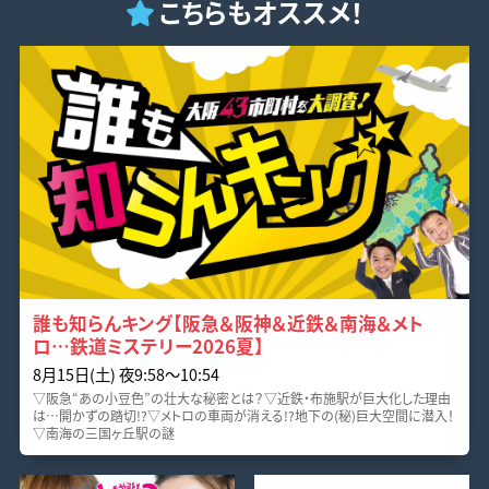
こちらもオススメ！
誰も知らんキング【阪急＆阪神＆近鉄＆南海＆メト
ロ…鉄道ミステリー2026夏】
8月15日(土) 夜9:58〜10:54
▽阪急“あの小豆色”の壮大な秘密とは？▽近鉄・布施駅が巨大化した理由
は…開かずの踏切!?▽メトロの車両が消える!?地下の(秘)巨大空間に潜入！
▽南海の三国ヶ丘駅の謎