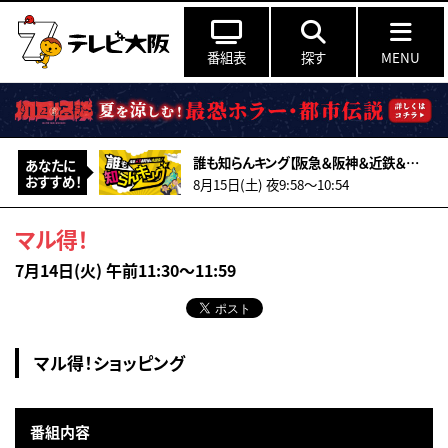
番組表
探す
MENU
誰も知らんキング【阪急＆阪神＆近鉄＆南海＆メトロ…鉄道ミステリー2026夏】
あなたに
おすすめ！
8月15日(土) 夜9:58〜10:54
マル得！
7月14日(火) 午前11:30～11:59
マル得！ショッピング
番組内容