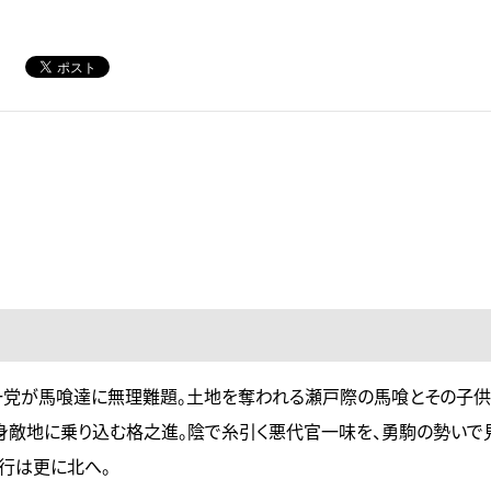
一党が馬喰達に無理難題。土地を奪われる瀬戸際の馬喰とその子
身敵地に乗り込む格之進。陰で糸引く悪代官一味を、勇駒の勢いで
行は更に北へ。