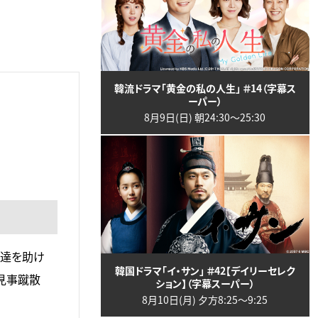
韓流ドラマ「黄金の私の人生」 ＃14（字幕ス
ーパー）
8月9日(日) 朝24:30〜25:30
供達を助け
韓国ドラマ「イ・サン」 ＃42【デイリーセレク
見事蹴散
ション】（字幕スーパー）
8月10日(月) 夕方8:25〜9:25