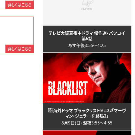
詳しくはこちら
テレビ大阪真夜中ドラマ 傑作選・バツコイ
第6話
あす午後3:55〜4:25
詳しくはこちら
海外ドラマ ブラックリスト9 ＃22「マーヴ
終
ィン・ジェラード 終局2」
8月9日(日) 深夜3:55〜4:55