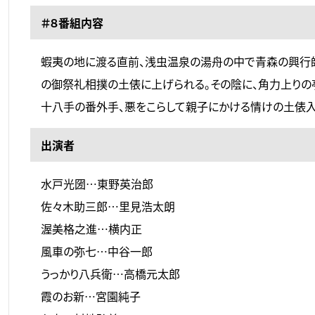
＃８番組内容
蝦夷の地に渡る直前、浅虫温泉の湯舟の中で青森の興行
の御祭礼相撲の土俵に上げられる。その陰に、角力上り
十八手の番外手、悪をこらして親子にかける情けの土俵入
出演者
水戸光圀…東野英治郎
佐々木助三郎…里見浩太朗
渥美格之進…横内正
風車の弥七…中谷一郎
うっかり八兵衛…高橋元太郎
霞のお新…宮園純子