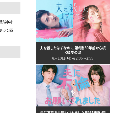
諏訪神社
使って四
夫を殺したはずなのに 第6話 30年前から続
く螺旋の渦
8月10日(月) 夜2:06〜2:55
夫に不倫をお願いされました EP6【既存・同