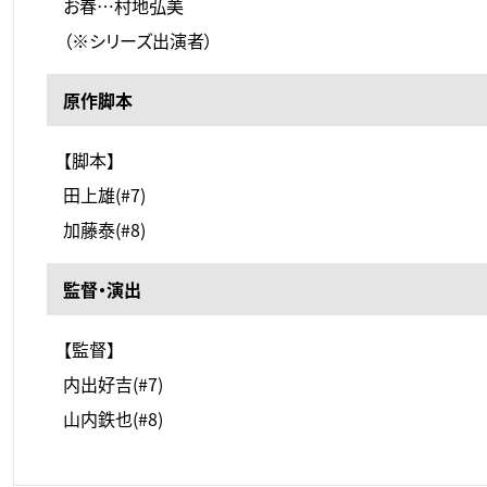
お春…村地弘美
（※シリーズ出演者）
原作脚本
【脚本】
田上雄(#7)
加藤泰(#8)
監督・演出
【監督】
内出好吉(#7)
山内鉄也(#8)