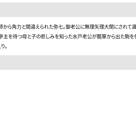
師から角力と間違えられた弥七。御老公に無理矢理大関にされて
の亭主を待つ母と子の悲しみを知った水戸老公が瓢箪から出た駒を
り。