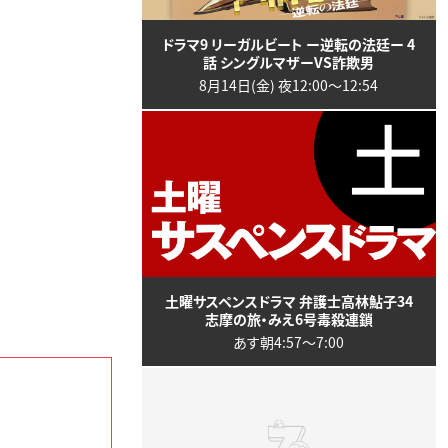
ドラマ9 リーガルビート ー逆転の法廷ー 4
話 シングルマザーVS詐欺男
8月14日(金) 夜12:00〜12:54
土曜サスペンスドラマ 弁護士高林鮎子34
志摩の旅・みえ6号毒殺連鎖
あす朝4:57〜7:00