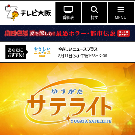
番組表
探す
MENU
やさしいニュースプラス
あなたに
おすすめ！
8月11日(火) 午後1:58〜2:06