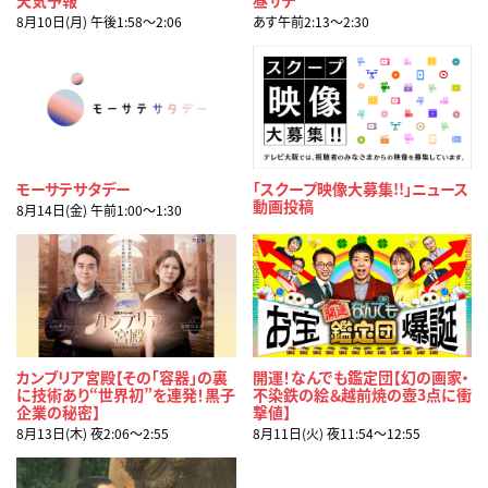
8月10日(月) 午後1:58〜2:06
あす午前2:13〜2:30
モーサテサタデー
「スクープ映像大募集!!」ニュース
動画投稿
8月14日(金) 午前1:00〜1:30
カンブリア宮殿【その「容器」の裏
開運！なんでも鑑定団【幻の画家・
に技術あり“世界初”を連発！黒子
不染鉄の絵＆越前焼の壺3点に衝
企業の秘密】
撃値】
8月13日(木) 夜2:06〜2:55
8月11日(火) 夜11:54〜12:55