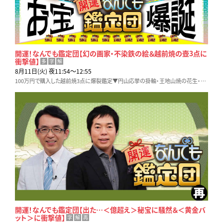
開運！なんでも鑑定団【幻の画家・不染鉄の絵＆越前焼の壺3点に
衝撃値】
多
字
解
8月11日(火) 夜11:54〜12:55
100万円で購入した越前焼3点に爆裂鑑定▼円山応挙の掛軸・王地山焼の花生・合わせ貝146組など名品が集結▼【幻の画家・不染鉄】家族に内緒で90万円で落札した絵…本物か!?
開運！なんでも鑑定団【出た…＜億超え＞秘宝に騒然＆＜黄金バ
ット＞に衝撃値】
字
解
再