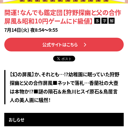
開運！なんでも鑑定団【狩野探幽と父の合作
屏風＆昭和10円ゲームにド級値】
多
字
解
7月14日(火) 夜8:54～9:55
公式サイトはこちら
【幻の屏風】か、それとも…!?幼稚園に眠っていた狩野
探幽と父の合作屏風■ネットで落札…香蘭社の大壺
は本物か!?■謎の隕石＆糸魚川ヒスイ原石＆鳥居言
人の美人画に騒然！
おしらせ