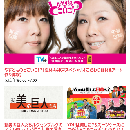
やすとものどこいこ！？【夏休み神戸スペシャル！こだわり食材＆アート
作り体験】
きょう午後6:00〜7:00
新美の巨人たちルクセンブルクの
YOUは何しに？＆スーツケースに
至宝！900万人が見た伝説の写真
つめ込んで＆ニッポン行きたい人