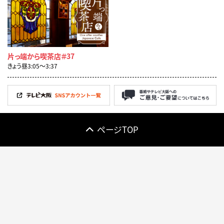
片っ端から喫茶店＃37
きょう昼3:05〜3:37
ページTOP