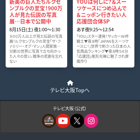
新美の巨人たちルクセ
YOUは何しに？＆スー
ンブルクの至宝！900万
ツケースにつめ込んで
人が見た伝説の写真
＆ニッポン行きたい人
展…日本で公開中
応援団合体SP
8月15日(土) 夜1:00〜1:30
あす夜9:25〜12:54
９００万人以上が見た伝説の写真
「YOU」スター連発！サッカーＷ杯
展！ルクセンブルクの至宝「ザ・フ
戦士▼夜８時「JAPANをスーツケ
ァミリー・オブ・マン」人間家族…
ースに！」世界で刺さった日本の人
分断の世界に写真で立ち向かっ
気商品ランキング▼夜８時５４分
た人々の思い。戦争の悲劇を忘れ
「応援団」尾形光琳に魅了され屏
ない
風作り
テレビ大阪Topへ
テレビ大阪（公式）