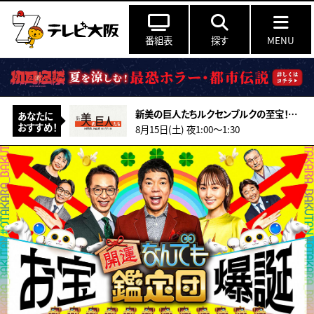
番組表
探す
MENU
新美の巨人たちルクセンブルクの至宝！900万人が見た伝説の写真展…日本で公開中
あなたに
おすすめ！
8月15日(土) 夜1:00〜1:30