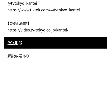
@tvtokyo_kantei
https://www.tiktok.com/@tvtokyo_kantei
【見逃し配信】
https://video.tv-tokyo.co.jp/kantei/
放送形態
解説放送あり