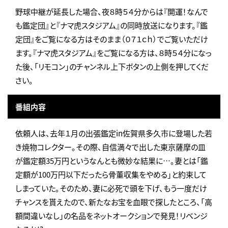
野球中継が延長した場合、夜８時５４分からは『開運！なんで
も鑑定団』と『ナマ虎スタジアム』の同時放送になります。『鑑
定団』をご覧になる方はそのまま（０７１ｃｈ）でご覧いただけ
ます。『ナマ虎スタジアム』をご覧になる方は、８時５４分になっ
た後、「リモコン」のチャンネル上下ボタンの上側を押してくだ
さい。
番組内容
依頼人は、去年１月の出張鑑定in佐賀県多久市に登場した若
き焼物コレクター。その際、自信満々で出した東京薩摩の皿
が鑑定額35万円というなんとも微妙な結果に…。妻とは「鑑
定額が100万円以下だったら骨董収集をやめる」と約束して
しまっていた。そのため、妻に必死で頭を下げ、もう一度だけ
チャンスを貰えたので、新たなお宝を血眼で探したところ、「高
額間違いなし」の名品をネットオークションで発見！リベンジ