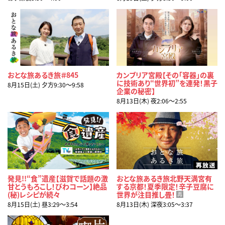
おとな旅あるき旅＃845
カンブリア宮殿【その「容器」の裏
に技術あり“世界初”を連発！黒子
8月15日(土) 夕方9:30〜9:58
企業の秘密】
8月13日(木) 夜2:06〜2:55
発見!!“食”遺産【滋賀で話題の激
おとな旅あるき旅北野天満宮有
甘とうもろこし！びわコーン】絶品
する京都！夏季限定！辛子豆腐に
(秘)レシピが続々
世界が注目推し畳！
再
8月15日(土) 昼3:29〜3:54
8月13日(木) 深夜3:05〜3:37