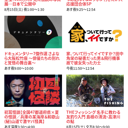
展…日本で公開中
応援団合体SP
8月15日(土) 夜1:00〜1:30
あす夜9:25〜12:54
ドキュメンタリー7傑作選 さよな
家、ついて行ってイイですか？田中
ら大阪松竹座 ～俳優たちの別れ
角栄の秘書だった男＆飛行機事
と覚悟の舞台裏～
故で彼女失った力士
あす夜9:00〜10:00
今夜11:50〜12:54
初耳怪談【全国47都道府県×夏
THEフィッシング 名手に教わる
の怪談／兵庫の某海岸＆和歌山
友釣り入門 島根の清流・高津川
(秘)山道で激ヤバ怪異】
の鮎
あす深夜3:30〜4:00
8月15日(土) 夕方8:30〜9:00