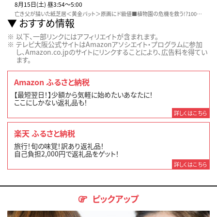
8月15日(土) 昼3:54〜5:00
亡き父が描いた紙芝居＜黄金バット＞原画にド級値■植物園の危機を救う!?100 年前…園に寄贈されたのは世界に数組！400 年前の至宝■巨匠＜東郷青児＞の油絵…本物か!?
おすすめ情報
以下、一部リンクにはアフィリエイトが含まれます。
テレビ大阪公式サイトはAmazonアソシエイト・プログラムに参加
し、Amazon.co.jpのサイトにリンクすることにより、広告料を得てい
ます。
Amazon ふるさと納税
【最短翌日！】少額から気軽に始めたいあなたに！
ここにしかない返礼品も！
詳しくはこちら
楽天 ふるさと納税
旅行！旬の味覚！訳あり返礼品！
自己負担2,000円で返礼品をゲット！
詳しくはこちら
ピックアップ