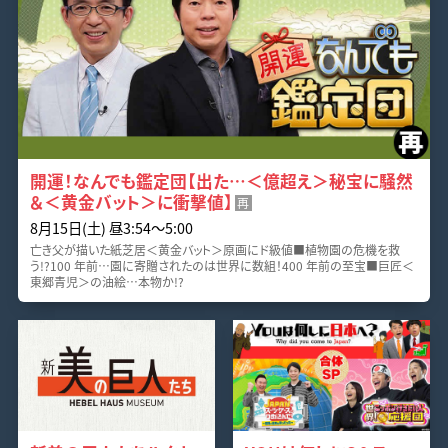
開運！なんでも鑑定団【出た…＜億超え＞秘宝に騒然
＆＜黄金バット＞に衝撃値】
再
8月15日(土) 昼3:54〜5:00
亡き父が描いた紙芝居＜黄金バット＞原画にド級値■植物園の危機を救
う!?100 年前…園に寄贈されたのは世界に数組！400 年前の至宝■巨匠＜
東郷青児＞の油絵…本物か!?