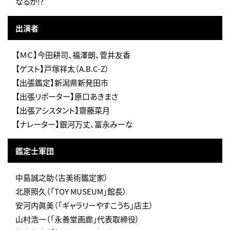
なるか!?
出演者
【ＭＣ】今田耕司、福澤朗、菅井友香
【ゲスト】戸塚祥太（A.B.C-Z）
【出張鑑定】新潟県新発田市
【出張リポーター】原口あきまさ
【出張アシスタント】齋藤菜月
【ナレーター】銀河万丈、冨永みーな
鑑定士軍団
中島誠之助（古美術鑑定家）
北原照久（「TOY MUSEUM」館長）
安河内眞美（「ギャラリーやすこうち」店主）
山村浩一（「永善堂画廊」代表取締役）