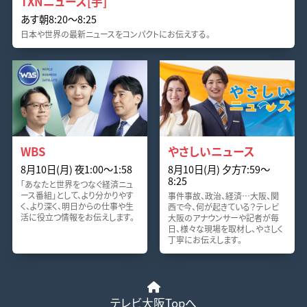
TXNニュース[手]
あす朝8:20〜8:25
日本や世界の最新ニュースをコンパクトにお伝えする。
WBS
やさしいニュース
8月10日(月) 夜1:00〜1:58
8月10日(月) 夕方7:59〜
8:25
「あなたと世界をつなぐ経済ニュ
ース番組」として、より分かりやす
事件事故、政治、経済…大阪、関
く、より深く、明日からの仕事や生
西で今、何が起きている？テレビ
活に役立つ情報をお伝えします。
大阪のアナウンサーや記者が毎
日、様々な現場を取材し、やさしく
丁寧にお伝えします。
テレビ大阪Topへ