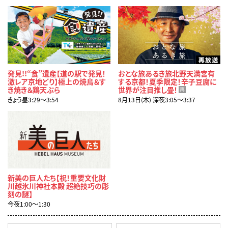
発見!!“食”遺産【道の駅で発見！
おとな旅あるき旅北野天満宮有
激レア京地どり】極上の焼鳥＆す
する京都！夏季限定！辛子豆腐に
き焼き＆鶏天ぷら
世界が注目推し畳！
再
きょう昼3:29〜3:54
8月13日(木) 深夜3:05〜3:37
新美の巨人たち【祝！重要文化財
川越氷川神社本殿 超絶技巧の彫
刻の謎】
今夜1:00〜1:30