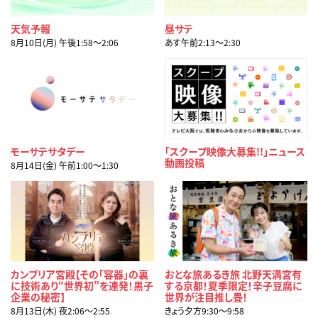
天気予報
昼サテ
8月10日(月) 午後1:58〜2:06
あす午前2:13〜2:30
モーサテサタデー
「スクープ映像大募集!!」ニュース
動画投稿
8月14日(金) 午前1:00〜1:30
カンブリア宮殿【その「容器」の裏
おとな旅あるき旅 北野天満宮有
に技術あり“世界初”を連発！黒子
する京都！夏季限定！辛子豆腐に
企業の秘密】
世界が注目推し畳！
8月13日(木) 夜2:06〜2:55
きょう夕方9:30〜9:58