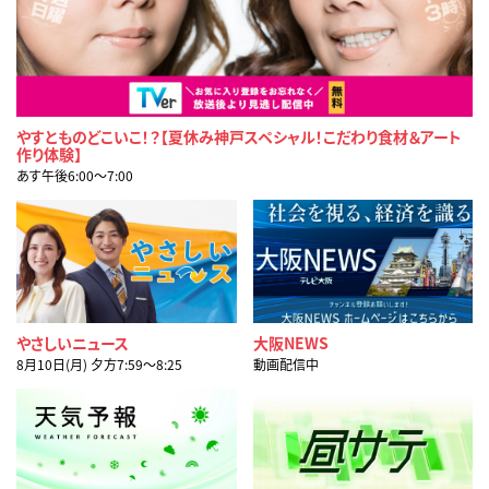
やすとものどこいこ！？【夏休み神戸スペシャル！こだわり食材＆アート
作り体験】
あす午後6:00〜7:00
やさしいニュース
大阪NEWS
8月10日(月) 夕方7:59〜8:25
動画配信中