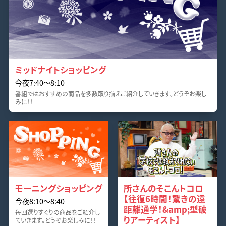
ミッドナイトショッピング
今夜7:40〜8:10
番組ではおすすめの商品を多数取り揃えご紹介していきます。どうぞお楽し
みに！！
モーニングショッピング
所さんのそこんトコロ
【往復6時間！驚きの遠
今夜8:10〜8:40
距離通学！&amp;型破
毎回選りすぐりの商品をご紹介し
りアーティスト】
ていきます。どうぞお楽しみに！！