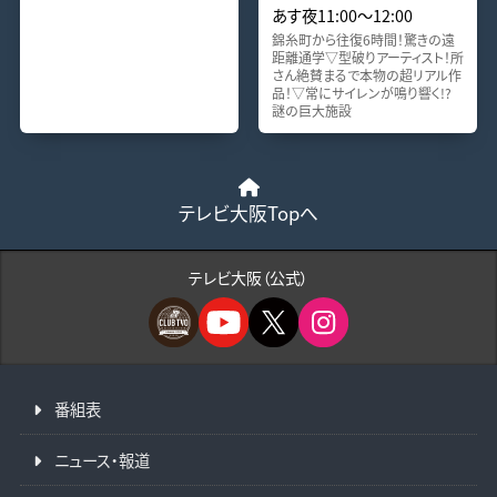
あす夜11:00〜12:00
錦糸町から往復6時間！驚きの遠
距離通学▽型破りアーティスト！所
さん絶賛まるで本物の超リアル作
品！▽常にサイレンが鳴り響く!?
謎の巨大施設
テレビ大阪Topへ
テレビ大阪（公式）
番組表
ニュース・報道