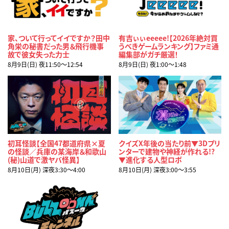
家、ついて行ってイイですか？田中
有吉ぃぃeeeee!【2026年絶対買
角栄の秘書だった男＆飛行機事
うべきゲームランキング】ファミ通
故で彼女失った力士
編集部がガチ厳選！
8月9日(日) 夜11:50〜12:54
8月9日(日) 夜1:00〜1:48
初耳怪談【全国47都道府県×夏
クイズX年後の当たり前▼3Dプリ
の怪談／兵庫の某海岸＆和歌山
ンターで建物や神経が作れる!?
(秘)山道で激ヤバ怪異】
▼進化する人型ロボ
8月10日(月) 深夜3:30〜4:00
8月10日(月) 深夜3:00〜3:55