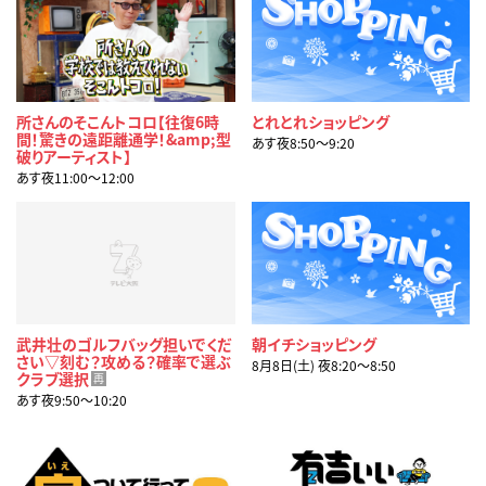
所さんのそこんトコロ【往復6時
とれとれショッピング
間！驚きの遠距離通学！&amp;型
あす夜8:50〜9:20
破りアーティスト】
あす夜11:00〜12:00
武井壮のゴルフバッグ担いでくだ
朝イチショッピング
さい▽刻む？攻める？確率で選ぶ
8月8日(土) 夜8:20〜8:50
クラブ選択
再
あす夜9:50〜10:20