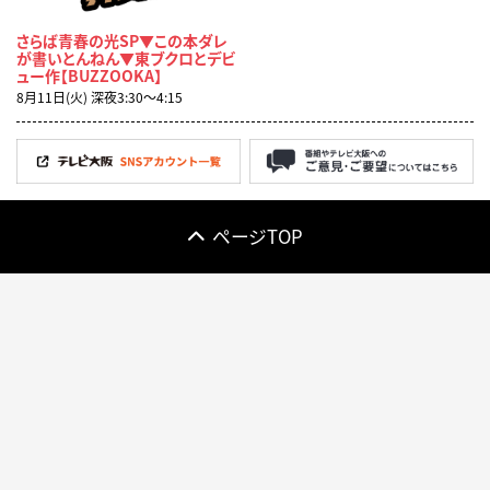
さらば青春の光SP▼この本ダレ
が書いとんねん▼東ブクロとデビ
ュー作【BUZZOOKA】
8月11日(火) 深夜3:30〜4:15
ページTOP