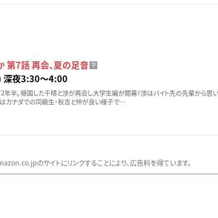
 第7話 再会、夏の足音
字
 深夜3:30〜4:00
て2年半。帰国した千晴と渉が再会し大学生編が開幕！渉はバイト先の先輩から思
晴はカナダでの同級生・秋吉と仲が良い様子で…
zon.co.jpのサイトにリンクすることにより、広告料を得ています。