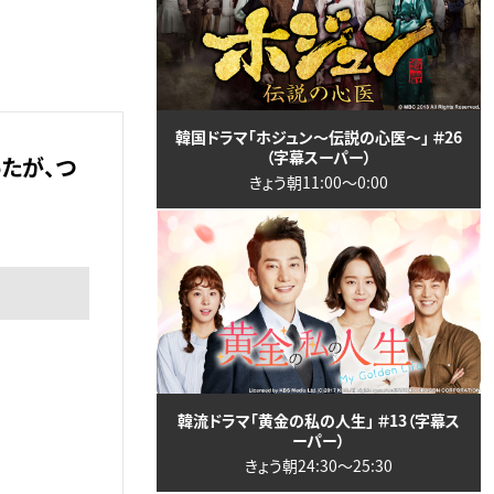
韓国ドラマ「ホジュン～伝説の心医～」 ＃26
（字幕スーパー）
たが、つ
きょう朝11:00〜0:00
韓流ドラマ「黄金の私の人生」 ＃13（字幕ス
ーパー）
きょう朝24:30〜25:30