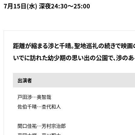
7月15日(水) 深夜24:30～25:00
距離が縮まる渉と千晴。聖地巡礼の続きで映画
いでに訪れた幼少期の思い出の公園で、渉の
出演者
戸田渉…奥智哉
佐伯千晴…杢代和人
関口佳祐…芳村宗治郎