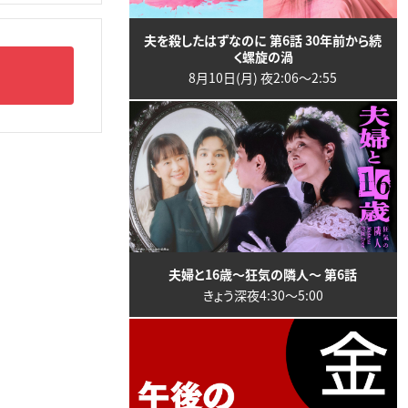
夫を殺したはずなのに 第6話 30年前から続
く螺旋の渦
8月10日(月) 夜2:06〜2:55
夫婦と16歳～狂気の隣人～ 第6話
きょう深夜4:30〜5:00