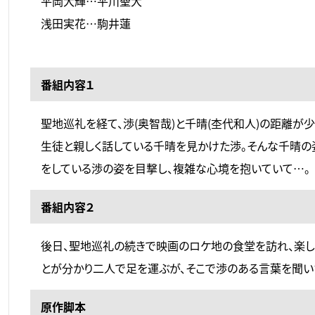
平岡大輝…平川聖大
浅田実花…駒井蓮
番組内容１
聖地巡礼を経て、渉(奥智哉)と千晴(杢代和人)の距離が
生徒と親しく話している千晴を見かけた渉。そんな千晴の
をしている渉の姿を目撃し、複雑な心境を抱いていて…。
番組内容２
後日、聖地巡礼の続きで映画のロケ地の食堂を訪れ、楽し
とが分かり二人で足を運ぶが、そこで渉のある言葉を聞
原作脚本