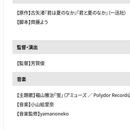
【原作】古矢渚『君は夏のなか』『君と夏のなか』（一迅社）
【脚本】齊藤よう
監督・演出
【監督】芳賀俊
音楽
【主題歌】福山雅治「蛍」（アミューズ ／ Polydor Records
【音楽】小山絵里奈
【音楽監修】yamanoneko