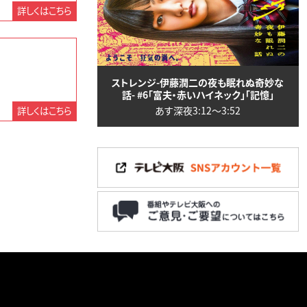
詳しくはこちら
ストレンジ-伊藤潤二の夜も眠れぬ奇妙な
話- #6「富夫・赤いハイネック」「記憶」
あす深夜3:12〜3:52
詳しくはこちら