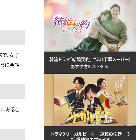
スで、女子
韓流ドラマ「結婚契約」 ＃31（字幕スーパー）
そうに会話
あす夕方8:25〜8:55
くにあるこ
ドラマ9 リーガルビート ー逆転の法廷ー 3
話 爆破犯のプライド