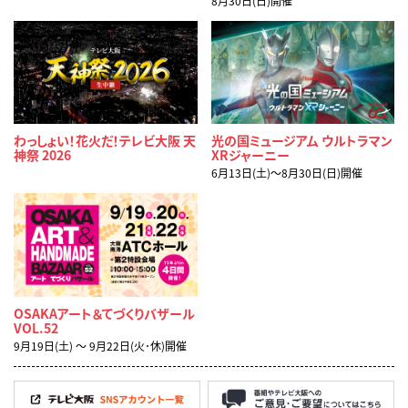
8月30日(日)開催
わっしょい！花火だ！テレビ大阪 天
光の国ミュージアム ウルトラマン
神祭 2026
XRジャーニー
6月13日(土)～8月30日(日)開催
OSAKAアート＆てづくりバザール
VOL.52
9月19日(土) ～ 9月22日(火･休)開催