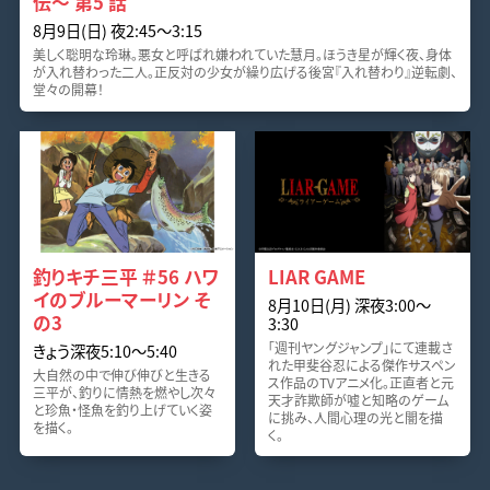
伝～ 第5 話
8月9日(日) 夜2:45〜3:15
美しく聡明な玲琳。悪女と呼ばれ嫌われていた慧月。ほうき星が輝く夜、身体
が入れ替わった二人。正反対の少女が繰り広げる後宮『入れ替わり』逆転劇、
堂々の開幕！
釣りキチ三平 ＃56 ハワ
LIAR GAME
イのブルーマーリン そ
8月10日(月) 深夜3:00〜
の3
3:30
「週刊ヤングジャンプ」にて連載さ
きょう深夜5:10〜5:40
れた甲斐谷忍による傑作サスペン
大自然の中で伸び伸びと生きる
ス作品のTVアニメ化。正直者と元
三平が、釣りに情熱を燃やし次々
天才詐欺師が嘘と知略のゲーム
と珍魚・怪魚を釣り上げていく姿
に挑み、人間心理の光と闇を描
を描く。
く。