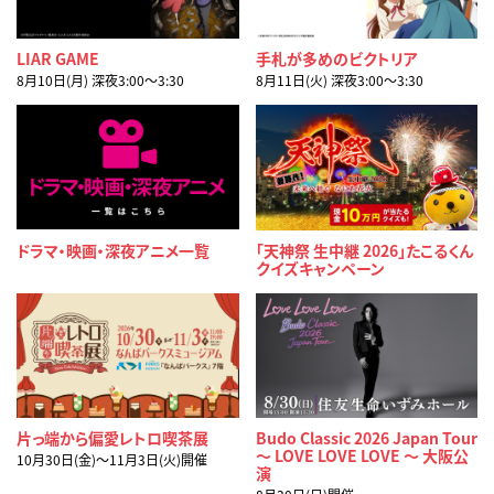
LIAR GAME
手札が多めのビクトリア
8月10日(月) 深夜3:00〜3:30
8月11日(火) 深夜3:00〜3:30
ドラマ・映画・深夜アニメ一覧
「天神祭 生中継 2026」たこるくん
クイズキャンペーン
片っ端から偏愛レトロ喫茶展
Budo Classic 2026 Japan Tour
〜 LOVE LOVE LOVE 〜 大阪公
10月30日(金)～11月3日(火)開催
演