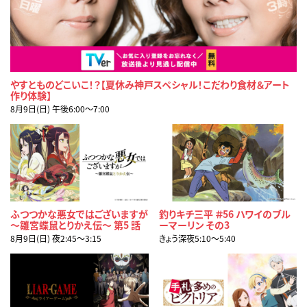
やすとものどこいこ！？【夏休み神戸スペシャル！こだわり食材＆アート
作り体験】
8月9日(日) 午後6:00〜7:00
ふつつかな悪女ではございますが
釣りキチ三平 ＃56 ハワイのブル
～雛宮蝶鼠とりかえ伝～ 第5 話
ーマーリン その3
8月9日(日) 夜2:45〜3:15
きょう深夜5:10〜5:40