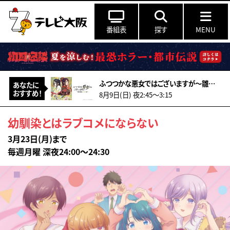
番組表
探す
MENU
ふつつかな悪女ではございますが～雛宮蝶鼠とりかえ伝～ 第5 話
あなたに
おすすめ！
8月9日(日) 夜2:45〜3:15
幼馴染とはラブコメにならない
3月23日(月)まで
毎週月曜 深夜24:00～24:30