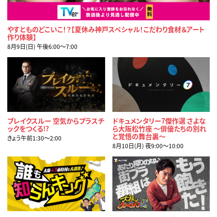
やすとものどこいこ！？【夏休み神戸スペシャル！こだわり食材＆アート
作り体験】
8月9日(日) 午後6:00〜7:00
ブレイクスルー 空気からプラスチ
ドキュメンタリー7傑作選 さよな
ックをつくる!?
ら大阪松竹座 ～俳優たちの別れ
と覚悟の舞台裏～
きょう午前1:30〜2:00
8月10日(月) 夜9:00〜10:00