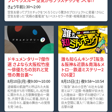
ブレイクスルー 空気からプラスチックをつくる!?
きょう午前1:30〜2:00
空気を使ってプラスチックをつくろうという驚きのプロジェクトに密着！さらに
空気を使った“究極の蓄電池”も！ベストセラー作家・相場英雄が迫る。
ドキュメンタリー7傑作
誰も知らんキング【阪急
選 さよなら大阪松竹座
＆阪神＆近鉄＆南海＆メ
～俳優たちの別れと覚
トロ…鉄道ミステリー2
悟の舞台裏～
026夏】
8月10日(月) 夜9:00〜10:00
8月15日(土) 夜9:58〜10:54
道頓堀の凱旋門と呼ばれた大阪
▽阪急“あの小豆色”の壮大な秘
松竹座が５月で閉館した。松竹座
密とは？▽近鉄・布施駅が巨大化
に開かれた上方歌舞伎塾の一期
した理由は…開かずの踏切!?▽メ
生、片岡千壽さんに密着。別れま
トロの車両が消える!?地下の(秘)
での日々と、最後の舞台への覚悟
巨大空間に潜入！▽南海の三国ヶ
を見つめる。
丘駅の謎