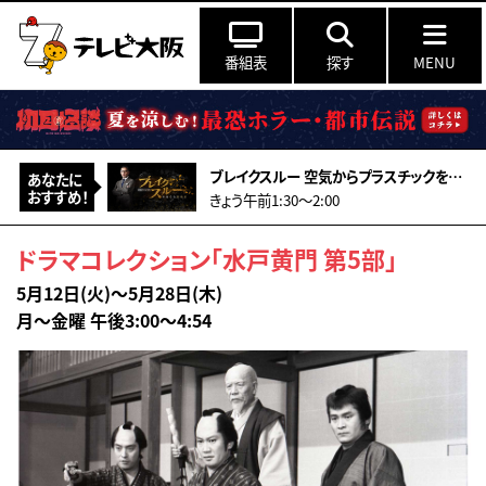
番組表
探す
MENU
ブレイクスルー 空気からプラスチックをつくる!?
あなたに
おすすめ！
きょう午前1:30〜2:00
ドラマコレクション「水戸黄門 第5部」
5月12日(火)～5月28日(木)
月～金曜 午後3:00～4:54