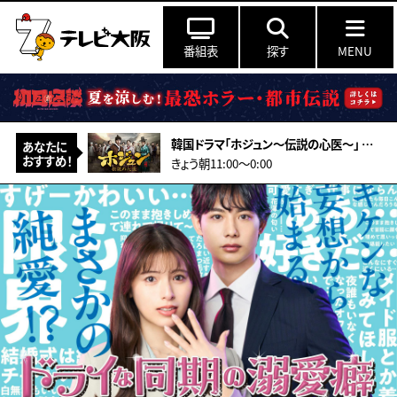
番組表
探す
MENU
韓国ドラマ「ホジュン～伝説の心医～」 ＃27（字幕スーパー）
あなたに
おすすめ！
きょう朝11:00〜0:00