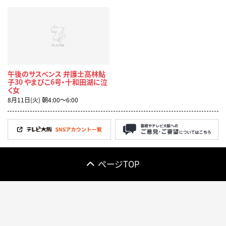
午後のサスペンス 弁護士高林鮎
子30 やまびこ6号・十和田湖に泣
く女
8月11日(火) 朝4:00〜6:00
ページTOP