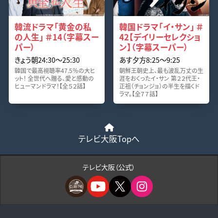
韓流ドラマ「黄金の私
韓国ドラマ「イ・サン」 ＃
の人生」 ＃14（字幕スー
42【デイリーセレクショ
パー）
ン】（字幕スーパー）
きょう朝24:30〜25:30
あす夕方8:25〜9:25
韓国で最高視聴率47.5％の大ヒ
朝鮮王朝史上、最も波乱万丈の生
ット！ 全世代へ贈る、愛と感動の
涯をおくったイ・サン 第２２代王・
ヒューマンドラマ！【全５２話】
正祖（チョンジョ）の半生を描くド
ラマ。【全７７話】
テレビ大阪Topへ
テレビ大阪（公式）