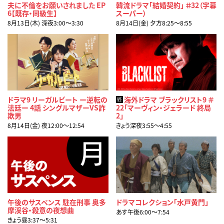
夫に不倫をお願いされました EP
韓流ドラマ「結婚契約」 ＃32（字幕
6【既存・同級生】
スーパー）
8月13日(木) 深夜3:00〜3:30
8月14日(金) 夕方8:25〜8:55
ドラマ9 リーガルビート ー逆転の
海外ドラマ ブラックリスト9 ＃
終
法廷ー 4話 シングルマザーVS詐
22「マーヴィン・ジェラード 終局
欺男
2」
8月14日(金) 夜12:00〜12:54
きょう深夜3:55〜4:55
午後のサスペンス 駐在刑事 奥多
ドラマコレクション「水戸黄門」
摩渓谷・殺意の夜想曲
あす午後6:00〜7:54
きょう昼3:37〜5:31