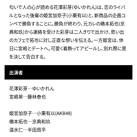
匂いで人の心が読める花澤彩芽(ゆいかれん)は、恋のライバ
ルとなった後輩の姫宮加奈子(小栗有以)と、新商品の企画コ
ンペで勝負することに。勝負が終わり、元カレの橋本拓也(京
典和玖)から連絡を受けた彩芽は二人きりで出かけ、思い出
のカフェで拓也に対し正直な想いを伝える。一方姫宮は、休
日に宮嶋とデートへ。可愛く着飾ってアピールし、別れ際に意
を決して告白する。
出演者
花澤彩芽…ゆいかれん
宮嶋翠…藤林泰也
姫宮加奈子…小栗有以(AKB48)
橋本拓也…京典和玖
温水仁…半田周平