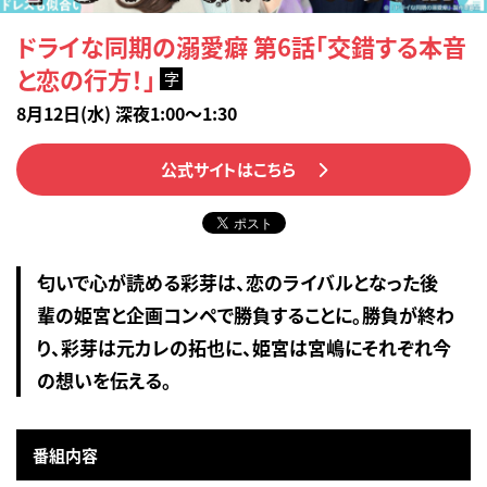
ドライな同期の溺愛癖 第6話「交錯する本音
と恋の行方！」
字
8月12日(水) 深夜1:00～1:30
公式サイトはこちら
匂いで心が読める彩芽は、恋のライバルとなった後
輩の姫宮と企画コンペで勝負することに。勝負が終わ
り、彩芽は元カレの拓也に、姫宮は宮嶋にそれぞれ今
の想いを伝える。
番組内容