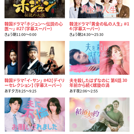
韓国ドラマ「ホジュン～伝説の心
韓流ドラマ「黄金の私の人生」 ＃1
医～」 ＃27（字幕スーパー）
4（字幕スーパー）
きょう朝11:00〜0:00
きょう朝24:30〜25:30
韓国ドラマ「イ・サン」 ＃42【デイリ
夫を殺したはずなのに 第6話 30
ーセレクション】（字幕スーパー）
年前から続く螺旋の渦
あす夕方8:25〜9:25
あす夜2:06〜2:55