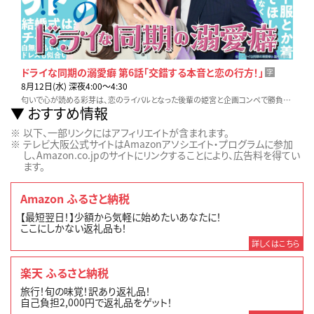
ドライな同期の溺愛癖 第6話「交錯する本音と恋の行方！」
字
8月12日(水) 深夜4:00〜4:30
匂いで心が読める彩芽は、恋のライバルとなった後輩の姫宮と企画コンペで勝負することに。勝負が終わり、彩芽は元カレの拓也に、姫宮は宮嶋にそれぞれ今の想いを伝える。
おすすめ情報
以下、一部リンクにはアフィリエイトが含まれます。
テレビ大阪公式サイトはAmazonアソシエイト・プログラムに参加
し、Amazon.co.jpのサイトにリンクすることにより、広告料を得てい
ます。
Amazon ふるさと納税
【最短翌日！】少額から気軽に始めたいあなたに！
ここにしかない返礼品も！
詳しくはこちら
楽天 ふるさと納税
旅行！旬の味覚！訳あり返礼品！
自己負担2,000円で返礼品をゲット！