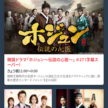
韓国ドラマ「ホジュン～伝説の心医～」 ＃27（字幕ス
ーパー）
きょう朝11:00〜0:00
朝鮮王朝時代の名医ホ・ジュンの波乱万丈の生涯をドラマティックに描く、感
動の歴史エンターテイメント！【全６８話】