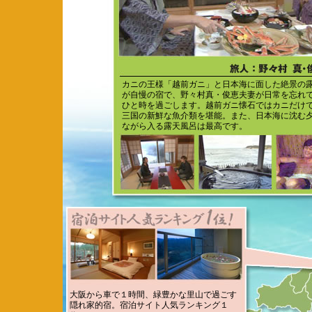
カニの王様「越前ガニ」と日本海に面した絶景の
が自慢の宿で、野々村真・俊恵夫妻が日常を忘れ
ひと時を過ごします。越前ガニ懐石ではカニだけ
三国の新鮮な魚介類を堪能。また、日本海に沈む
ながら入る露天風呂は最高です。
大阪から車で１時間、緑豊かな里山で過ごす
隠れ家的宿。宿泊サイト人気ランキング１