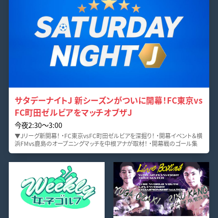
サタデーナイトJ 新シーズンがついに開幕！FC東京vs
FC町田ゼルビアをマッチオブザJ
今夜2:30～3:00
▼Jリーグ新開幕！ ・FC東京vsFC町田ゼルビアを深掘り！ ・開幕イベント＆横
浜FMvs鹿島のオープニングマッチを中根アナが取材！ ・開幕戦のゴール集