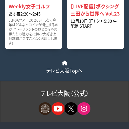
Weekly女子ゴルフ
【LIVE配信】ボクシング
三田から世界へ Vol.23
あす夜2:20～2:45
JLPGAツアー２０２６シーズン、今
12月10日（日）夕方5:30 生
年はどんなヒロインが誕生するの
配信 START！
か！？トーナメントの見どころや選
手たちの魅力を、ゴルフ大好き上
地雄輔が余すことなくお届けしま
す！
テレビ大阪Topへ
テレビ大阪（公式）