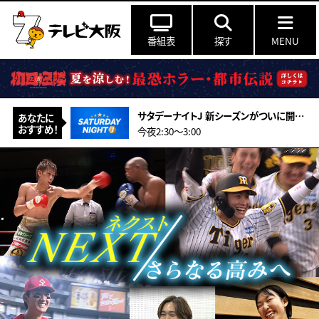
番組表
探す
MENU
サタデーナイトJ 新シーズンがついに開幕！FC東京vsFC町田ゼルビアをマッチオブザJ
あなたに
おすすめ！
今夜2:30～3:00