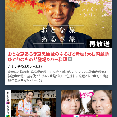
おとな旅あるき旅忠臣蔵のふるさと赤穂！大石内蔵助
ゆかりのものが登場＆ハモ料理
再
きょう深夜3:05～3:37
忠臣蔵＆塩の街！兵庫県赤穂市の歴史と瀬戸内のグルメを堪能●赤穂大石
神社●赤穂の塩を使ったグルメ●塩づくりで生まれた絨毯とは？●幻の焼き
物が復活●旬！ハモ＆穴子