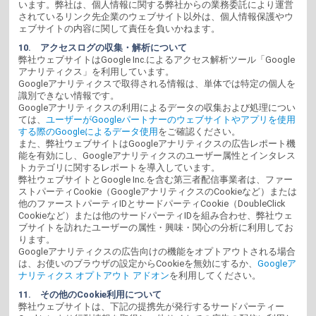
います。弊社は、個人情報に関する弊社からの業務委託により運営
されているリンク先企業のウェブサイト以外は、個人情報保護やウ
ェブサイトの内容に関して責任を負いかねます。
10. アクセスログの収集・解析について
弊社ウェブサイトはGoogle Inc.によるアクセス解析ツール「Google
アナリティクス」を利用しています。
Googleアナリティクスで取得される情報は、単体では特定の個人を
識別できない情報です。
Googleアナリティクスの利用によるデータの収集および処理につい
ては、
ユーザーがGoogleパートナーのウェブサイトやアプリを使用
する際のGoogleによるデータ使用
をご確認ください。
また、弊社ウェブサイトはGoogleアナリティクスの広告レポート機
能を有効にし、Googleアナリティクスのユーザー属性とインタレス
トカテゴリに関するレポートを導入しています。
弊社ウェブサイトとGoogle Inc.を含む第三者配信事業者は、ファー
ストパーティCookie（GoogleアナリティクスのCookieなど）または
他のファーストパーティIDとサードパーティCookie（DoubleClick
Cookieなど）または他のサードパーティIDを組み合わせ、弊社ウェ
ブサイトを訪れたユーザーの属性・興味・関心の分析に利用してお
ります。
Googleアナリティクスの広告向けの機能をオプトアウトされる場合
は、お使いのブラウザの設定からCookieを無効にするか、
Googleア
ナリティクス オプトアウト アドオン
を利用してください。
11. その他のCookie利用について
弊社ウェブサイトは、下記の提携先が発行するサードパーティー