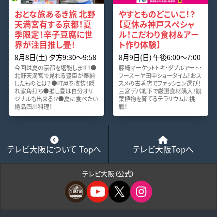
おとな旅あるき旅 北野
やすとものどこいこ！？
天満宮有する京都！夏
【夏休み神戸スペシャ
季限定！辛子豆腐に世
ル！こだわり食材＆アー
界が注目推し畳！
ト作り体験】
8月8日(土) 夕方9:30～9:58
8月9日(日) 午後6:00～7:00
今回は夏の京都を堪能します！●
藤崎マーケットトキ・ダブルアート・
北野天満宮で見れる豊臣が奉納
フースーヤ田中ショータイム！おス
したものとは？●町屋を改装！隠
スメの古着店でファッション選び！
れ家角打ち●推し畳は自分オリ
三宮デパ地下で厳選食材購入！観
ジナルも出来る!?●夏に食べたい
葉植物を育てるテラリウムに挑
絶品四川料理！
戦！
テレビ大阪について Topへ
テレビ大阪Topへ
テレビ大阪（公式）