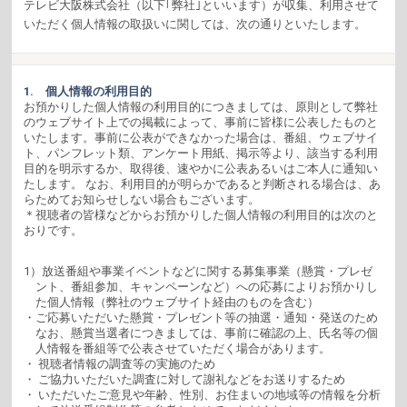
テレビ大阪株式会社（以下｢弊社｣といいます）が収集、利用させて
いただく個人情報の取扱いに関しては、次の通りといたします。
1. 個人情報の利用目的
お預かりした個人情報の利用目的につきましては、原則として弊社
のウェブサイト上での掲載によって、事前に皆様に公表したものと
いたします。事前に公表ができなかった場合は、番組、ウェブサイ
ト、パンフレット類、アンケート用紙、掲示等より、該当する利用
目的を明示するか、取得後、速やかに公表あるいはご本人に通知い
たします。 なお、利用目的が明らかであると判断される場合は、あ
らためてお知らせしない場合もございます。
＊視聴者の皆様などからお預かりした個人情報の利用目的は次のと
おりです。
1）放送番組や事業イベントなどに関する募集事業（懸賞・プレゼ
ント、番組参加、キャンペーンなど）への応募によりお預かりし
た個人情報（弊社のウェブサイト経由のものを含む）
・ご応募いただいた懸賞・プレゼント等の抽選・通知・発送のため
なお、懸賞当選者につきましては、事前に確認の上、氏名等の個
人情報を番組等で公表させていただく場合があります。
・ 視聴者情報の調査等の実施のため
・ ご協力いただいた調査に対して謝礼などをお送りするため
・ いただいたご意見や年齢、性別、お住まいの地域等の情報を分析