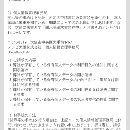
1）個人情報管理事務局
開示等の求めは下記宛、所定の申請書に必要書類を添付の上、 本人
確認に慎重を期すため、
郵送
によってのみお願い申しあげます。な
お、封筒に朱書きで「開示等請求書類在中」とお書き添えいただけ
れば幸いです。
〒540-8519 大阪市中央区大手前1-1-7
テレビ大阪株式会社 個人情報管理事務局
06-6947-0197
2）ご請求の内容
弊社が保有している保有個人データの利用目的の通知に関する
開示請求
弊社が保有している保有個人データの開示請求
弊社が保有している保有個人データの内容の訂正、追加又は削
除に関する請求
弊社が保有している保有個人データの利用停止又は消去に関す
る請求
弊社が保有している保有個人データの第三者提供の停止に関す
る請求
3）お手続の方法
｢開示等の求め｣を行う場合は、上記１）の個人情報管理事務局にお
問い合わせいただきますようお願い申し上げます。折り返し、請求
用紙をお送りいたしますので、申請書類Ａに所定の事項を全てご記