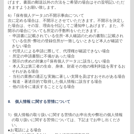
げます。書面の郵送以外の方法をご希望の場合はその旨明記いただ
きますようお願い致します。
6）｢保有個人データ｣の不開示事由について
次に定める場合は、不開示とさせていただきます。不開示を決定し
た場合は、その旨、理由を付記してご通知申しあげます。また、不
開示の場合についても所定の手数料をいただきます。
・ 申請書に記載されている住所･本人確認のための書類に記載され
ている住所･弊社の登録住所が一致しないときなど本人が確認で
きない場合
・ 代理人による申請に際して、代理権が確認できない場合
・ 所定の申請書類に不備があった場合
・ 開示の求めの対象が｢保有個人データ｣に該当しない場合
・ 本人又は第三者の生命、身体、財産その他の権利利益を害するお
それがある場合
・ 当社の業務の適正な実施に著しい支障を及ぼすおそれがある場合
・ 報道・著述目的で取得した個人情報に該当する場合
・ 他の法令に違反することとなる場合
8. 個人情報 に関する苦情について
1）個人情報の取り扱いに関する苦情のお申出先や弊社の個人情報
の取り扱いに関する苦情については、下記までお申し出くださ
い。
●お電話による場合