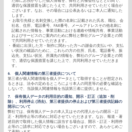
た際にお預かりした個人情報を、弊社と共催会社などとの間で、
適切な保護措置を講じたうえで、共同利用させていただく場合が
ございます。なお、その場合には公表あるいはご本人に通知した
します。
・ お取引先様と名刺交換した際の名刺に記載された氏名、職位、会
社名、住所、電話番号、FAX番号、メールアドレスその他名刺に
記載された情報を、事業活動における連絡や情報共有、事業活動
およびサービスのご案内のために弊社と弊社グループ企業との間
で共同利用させていただきます。
・ 番組に出演した方・制作に関わった方への謝金の支払いや、支払
い状況の確認のために、これらの方の住所、氏名、電話番号、振
込先、支払い状況、所属先の情報を、弊社のグループ企業との間
で、適切な保護措置を講じた上で、共同利用させていただきま
す。
6. 個人関連情報の第三者提供について
第三者が個人関連情報を個人データとして取得することが想定され
るときは、法令の定めるところにより本人の同意等の必要な確認を
しないで、当該個人関連情報を当該第三者に提供しません。
7. 保有個人データの利用目的の通知、開示・訂正（追加・削
除）、利用停止 (消去)、第三者提供の停止および第三者提供記録の
開示について
弊社では、保有個人データの本人又はその代理人からの開示・訂
正・利用停止等の求めに対応させていただきます。なお、報道・著
述目的で取得した個人情報に該当する場合は、開示・訂正・利用停
止等のご請求に対応できない場合もございますので、あらかじめご
了承願います。