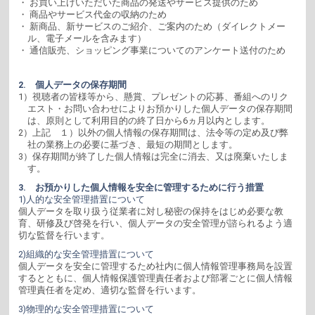
・ お買い上げいただいた商品の発送やサービス提供のため
・ 商品やサービス代金の収納のため
・ 新商品、新サービスのご紹介、ご案内のため（ダイレクトメー
ル、電子メールを含みます）
・ 通信販売、ショッピング事業についてのアンケート送付のため
2. 個人データの保存期間
1）視聴者の皆様等から、懸賞、プレゼントの応募、番組へのリク
エスト・お問い合わせによりお預かりした個人データの保存期間
は、原則として利用目的の終了日から6ヵ月以内とします。
2）上記 １）以外の個人情報の保存期間は、法令等の定め及び弊
社の業務上の必要に基づき、最短の期間とします。
3）保存期間が終了した個人情報は完全に消去、又は廃棄いたしま
す。
3. お預かりした個人情報を安全に管理するために行う措置
1)人的な安全管理措置について
個人データを取り扱う従業者に対し秘密の保持をはじめ必要な教
育、研修及び啓発を行い、個人データの安全管理が諮られるよう適
切な監督を行います。
2)組織的な安全管理措置について
個人データを安全に管理するため社内に個人情報管理事務局を設置
するとともに、個人情報保護管理責任者および部署ごとに個人情報
管理責任者を定め、適切な監督を行います。
3)物理的な安全管理措置について