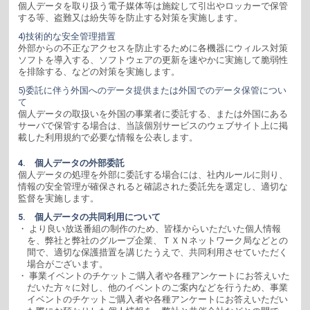
個人データを取り扱う電子媒体等は施錠して引出やロッカーで保管
する等、盗難又は紛失等を防止する対策を実施します。
4)技術的な安全管理措置
外部からの不正なアクセスを防止するために各機器にウィルス対策
ソフトを導入する、ソフトウェアの更新を速やかに実施して脆弱性
を排除する、などの対策を実施します。
5)委託に伴う外国へのデータ提供または外国でのデータ保管につい
て
個人データの取扱いを外国の事業者に委託する、または外国にある
サーバで保管する場合は、当該個別サービスのウェブサイト上に掲
載した利用規約で必要な情報を公表します。
4. 個人データの外部委託
個人データの処理を外部に委託する場合には、社内ルールに則り、
情報の安全管理が確保されると確認された委託先を選定し、適切な
監督を実施します。
5. 個人データの共同利用について
・ より良い放送番組の制作のため、皆様からいただいた個人情報
を、弊社と弊社のグループ企業、ＴＸＮネットワーク局などとの
間で、適切な保護措置を講じたうえで、共同利用させていただく
場合がございます。
・ 事業イベントのチケットご購入者や各種アンケートにお答えいた
だいた方々に対し、他のイベントのご案内などを行うため、事業
イベントのチケットご購入者や各種アンケートにお答えいただい