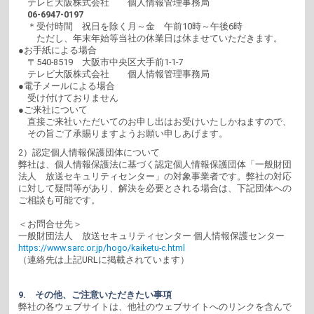
テレビ大阪株式会社 個人情報管理事務局
06-6947-0197
＊受付時間 祝日を除く月～金 午前10時～午後6時
ただし、年末年始等当社の休業日は休ませていただきます。
●お手紙による場合
〒540-8519 大阪市中央区大手前1-1-7
テレビ大阪株式会社 個人情報管理事務局
●電子メールによる場合
受け付けておりません
●ご来社について
直接ご来社いただいてのお申し出はお受けいたしかねますので、
その旨ご了承賜りますようお願い申しあげます。
2）認定個人情報保護団体について
弊社は、個人情報保護法に基づく認定個人情報保護団体「一般財団
法人 放送セキュリティセンター」の対象事業者です。弊社の対応
に対して疑問等があり、解決を必要とされる場合は、下記団体への
ご相談も可能です。
＜お問合せ先＞
一般財団法人 放送セキュリティセンター 個人情報保護センター
https://www.sarc.or.jp/hogo/kaiketu-c.html
（連絡先は上記URLに掲載されています）
9. その他、ご注意いただきたい事項
弊社の各ウェブサイトは、他社のウェブサイトへのリンクを含んで