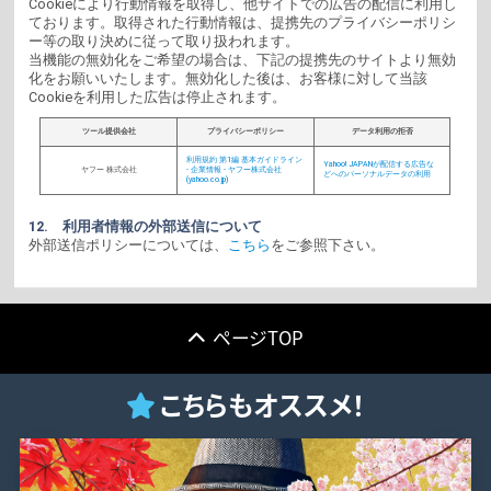
Cookieにより行動情報を取得し、他サイトでの広告の配信に利用し
ております。取得された行動情報は、提携先のプライバシーポリシ
ー等の取り決めに従って取り扱われます。
当機能の無効化をご希望の場合は、下記の提携先のサイトより無効
化をお願いいたします。無効化した後は、お客様に対して当該
Cookieを利用した広告は停止されます。
ツール提供会社
プライバシーポリシー
データ利用の拒否
利用規約 第1編 基本ガイドライン
Yahoo! JAPANが配信する広告な
ヤフー 株式会社
- 企業情報 - ヤフー株式会社
どへのパーソナルデータの利用
(yahoo.co.jp)
12. 利用者情報の外部送信について
外部送信ポリシーについては、
こちら
をご参照下さい。
↑
ページTOP
こちらもオススメ！