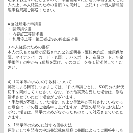
入の上、本人確認のための書類Ｂを同封し、上記１）の個人情報管
理事務局宛ご郵送ください。
A 当社所定の申請書
・ 開示請求書
・ 内容訂正等請求書
・ 利用停止等・第三者提供の停止請求書
B 本人確認のための書類
本人の氏名と住所が記載された公的証明書（運転免許証、健康保険
証、マイナンバーカード（表面）、パスポート、在留カード、年金
手帳等）の中から 2種類を選び、そのコピーを各１部添付してくだ
さい。
4）｢開示等の求め｣の手数料について
郵便による回答につきましては、1件の申請ごとに、500円分の郵便
切手を同封してください。なお、その他実費を要した場合は、別途
請求させていただく場合がございます。
＊手数料が不足していた場合、および手数料が同封されていなかっ
た場合は、その旨ご連絡申し上げますが、所定の期間内にお支払い
がない場合は、開示の求めがなかったものとして対応させていただ
きます。
5）｢開示等の求め｣に対する回答方法
原則として申請者の申請書記載住所宛に書面によってご回答申しあ