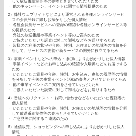
して放送番組制作等の参考とさせていただくため
・ 他のキャンペーン、イベントに関する情報提供のため
2）弊社ウェブサイトなどにより運営される各種オンラインサービ
スの会員登録に際しお預かりした個人情報
・ 各種会員制サービスへの登録の確認や各種オンラインサービス等
の提供のため
・ 弊社の放送番組や事業イベント等のご案内のため
・ ご協力いただいた調査に対して謝礼などをお送りするため
・ 皆様のご利用の状況や年齢、性別、お住まいの地域等の情報を分
析して、サービスの改善や新サービスの開発に役立てるため
3）事業イベントなどへの申込・ 参加によりお預かりした個人情報
・ 事業イベントなどのお申し込みの確認や入場券などをお届けする
ため
・ いただいたご意見や年齢、性別、お申込み、参加の履歴等の情報
を分析して今後の事業イベント活動の参考とさせていただくため
・ 他の事業イベントのご案内をさせていただくため
・ ご協力いただいた調査に対して謝礼などをお送りするため
4）番組へのリクエスト・ お問い合わせなどをいただいた視聴者の
個人情報
・ いただいたご意見や年齢、性別、お住まいの地域等の情報を分析
して放送番組制作等の参考とさせていただくため
・ ご意見等に関するご連絡のため
5）通信販売、ショッピングへの申し込みによりお預かりした個人
情報