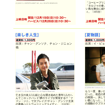
「コーヒープリ
「タルジャの春
い島を舞台に繰
ィ。〈105分〉
出演：チャン・グンソク、チョン・ジニョン
出演：イ・ビョ
他
もう一度、逢い
だった、初恋の君
亡き父の友人3人組と心を開き始めた青年1人のへ
の韓国―。決し
んてこロックバンド!夢のライブが実現する!?「フ
い愛になった 。
ァン・ジニ」で大ブレイク!チャン・グンソク主演
の感動のラブスト
の青春ハートウォーミングコメディ。〈112分〉