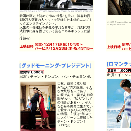
韓国映画史上初めて“株の世界”を扱い、観客動員
150万人突破の大ヒットを記録した本格的エコノミ
ックエンタテインメント。
人生の一発逆転を夢見る平凡な青年が、熾烈な株
式戦争に身を投じていく姿をエネルギッシュに描
く。
(119分)
出演：イ・ソン
出演：チャン・ドンゴン、ハン・チェヨン 他
日夜、政務に取り組
み“公人”の大統領。そん
な大統領も夫であり、子
の親であり、妻である瞬
間があり、“私人”として
の悩みがある･･･。そん
な公私を懸命に生きてい
る愛すべき3人の大統領
の物語。主演は4年ぶり
にスクリーンに復帰した
チャン・ドンゴン！
〈132分〉