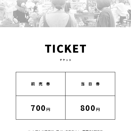
TICKET
チケット
前 売 券
当 日 券
700
800
円
円