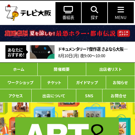
番組表
探す
MENU
ドキュメンタリー7傑作選 さよなら大阪松竹座 ～俳優たちの別れと覚悟の舞台裏～
あなたに
おすすめ！
8月10日(月) 夜9:00～10:00
ホーム
開催概要
出店者リスト
ワークショップ
チケット
ガイドマップ
お知らせ
アクセス
出店について
SNS
お問合せ