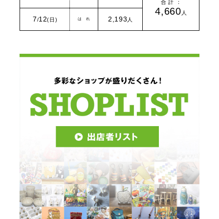
合 計 ：
4,660
人
7
12
2,193
は れ
/
(日)
人