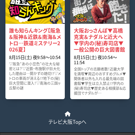
誰も知らんキング【阪急
大阪おっさんぽ▼高橋
＆阪神＆近鉄＆南海＆メ
克実＆ナダルと近大へ
トロ…鉄道ミステリー2
▼学内の(秘)寿司店▼
026夏】
一般公開の巨大図書館
8月15日(土) 夜9:58～10:54
8月15日(土) 夜10:54～
11:54
▽阪急“あの小豆色”の壮大な秘
密とは？▽近鉄・布施駅が巨大化
全国トップの志願者数！近畿大学
した理由は…開かずの踏切!?▽メ
を満喫▼周辺のおすすめグルメ▼
トロの車両が消える!?地下の(秘)
関係者以外も入れる最先端の図
巨大空間に潜入！▽南海の三国ヶ
書館▼学生は立入禁止!?学内の
丘駅の謎
(秘)寿司店▼歴史ある相撲部＆応
援団でナダルが…
テレビ大阪Topへ