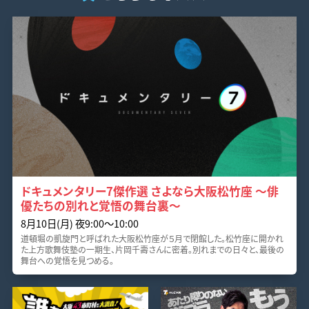
ドキュメンタリー7傑作選 さよなら大阪松竹座 ～俳
優たちの別れと覚悟の舞台裏～
8月10日(月) 夜9:00～10:00
道頓堀の凱旋門と呼ばれた大阪松竹座が５月で閉館した。松竹座に開かれ
た上方歌舞伎塾の一期生、片岡千壽さんに密着。別れまでの日々と、最後の
舞台への覚悟を見つめる。