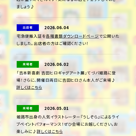
ましょう♪
2026.06.04
出店者
宅急便搬入証を
各種書類ダウンロードページ
で公開いた
しました。出店者の方はご確認ください！
2026.06.02
来場者
「吉本新喜劇 吉田ヒロギャグアート展」てづバ姫路に登
場！さらに、開催日両日に吉田ヒロさん本人がご来場♪
詳しくはこちら
2026.05.01
来場者
姫路市出身の人気イラストレーター『うしぞら』によるライ
ブペイントパフォーマンス！ぜひ会場にお越しください。お
楽しみに♪
詳しくはこちら