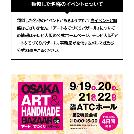
類似した名称のイベント
ついて
に
類似した名称のイベント
当イベントと関
があるようですが、
係はございません
『アート＆てづくりバザール』について
。
の情報
テレビ大阪の公式ホームページ
テレビ大阪「ア
は
、
ート＆てづくりバザール」事務局
メルマガ
が発信する
及び
公式SNS
をご覧ください。