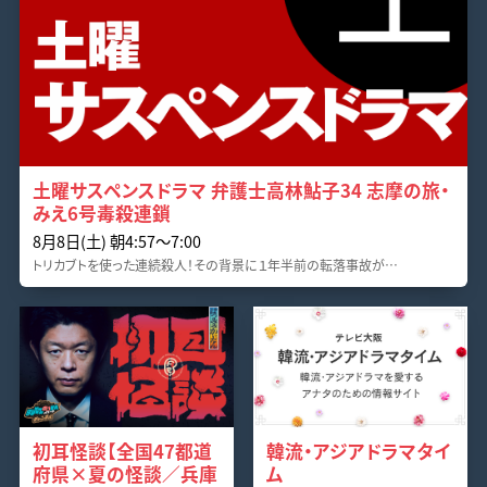
土曜サスペンスドラマ 弁護士高林鮎子34 志摩の旅・
みえ6号毒殺連鎖
8月8日(土) 朝4:57～7:00
トリカブトを使った連続殺人！その背景に１年半前の転落事故が…
初耳怪談【全国47都道
韓流・アジアドラマタイ
府県×夏の怪談／兵庫
ム