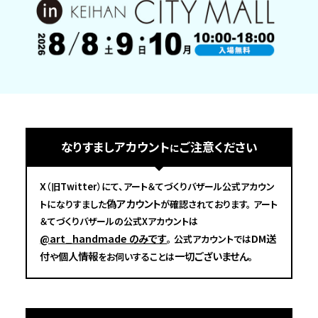
なりすましアカウント
ご注意ください
に
X
（旧Twitter）にて、アート＆てづくりバザール公式アカウン
偽アカウント
トになりすました
が確認されております。
アート
＆てづくりバザールの公式Xアカウントは
@art_handmade のみです
DM送
。
公式アカウントでは
付
個人情報
一切ございません
や
をお伺いすることは
。