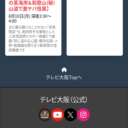
の某海岸＆和歌山(秘)
山道で激ヤバ怪異】
8月10日(月) 深夜3:30～
4:00
まだ誰も聞いたことのない“初耳
怪談”を、島田秀平を筆頭とした
人気怪談師たちが一発撮りで披
露！世に溢れる心霊・都市伝説・人
怖・陰謀論を語り合う新感覚の怪
談番組です
テレビ大阪Topへ
テレビ大阪（公式）