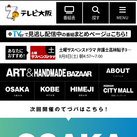
番組表
探す
MENU
土曜サスペンスドラマ 弁護士高林鮎子34 志摩の旅・みえ6号毒殺連鎖
あなたに
おすすめ！
8月8日(土) 朝4:57～7:00