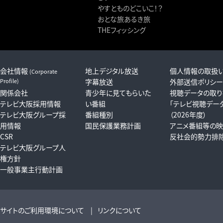
やすとものどこいこ！？
おとな旅あるき旅
THEフィッシング
会社情報
地上デジタル放送
個人情報の取扱
(Corporate
Profile)
字幕放送
外部送信ポリシー
関係会社
青少年に見てもらいた
視聴データの取り
テレビ大阪採用情報
い番組
「テレビ視聴デー
テレビ大阪グループ採
番組種別
（2026年度）
用情報
国民保護業務計画
アニメ番組等の映
CSR
反社会的勢力排
テレビ大阪グループ人
権方針
一般事業主行動計画
サイトのご利用環境について
リンクについて