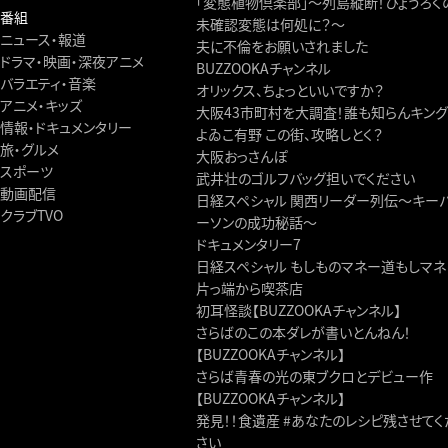
「変態植物倶楽部」～列島縦断！ひょうろく
番組
未確認変態は何処に？～
ニュース・報道
夫に不倫をお願いされました
ドラマ・映画・深夜アニメ
BUZZOOKAチャンネル
バラエティ・音楽
オリックス、ちょっといいですか？
アニメ・キッズ
大阪43市町村を大調査！誰も知らんキング
情報・ドキュメンタリー
よゐこ有野 この街、攻略しとく？
旅・グルメ
大阪おっさんぽ
スポーツ
武井壮のゴルフバッグ担いでください
動画配信
日経スペシャル 関西リーダー列伝～キー
クラブTVO
ーソンの成功秘話～
ドキュメンタリー7
日経スペシャル もしものマネー道もしマネ
片っ端から喫茶店
初耳怪談【BUZZOOKAチャンネル】
さらばのこの本ダレが書いとんねん！
【BUZZOOKAチャンネル】
さらば青春の光の東ブクロとデビュー作
【BUZZOOKAチャンネル】
発見！！食遺産 #あなたのレシピ残させてく
さい