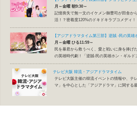
月～金曜 朝9:30～
記憶喪失で無一文のイケメン御曹司が田舎か
活！？密着度120%のドキドキラブコメディ
【アジアドラマタイム第三部】逆賊 -民の英雄
月～金曜 ひる11:59～
民を暴君から救うべく、愛と戦いに身を捧げ
の英雄時代劇！「逆賊‐民の英雄ホン・ギルドン
テレビ大阪 韓流・アジアドラマタイム
テレビ大阪主催の韓流イベントの情報や、テ
マ」を中心とした「アジアドラマ」に関する