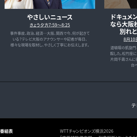
ドキュメン
やさしいニュース
なら大阪
きょう夕方7:59〜8:25
別れ
事件事故、政治、経済…大阪、関西で今、何が起きて
8月10日
いる？テレビ大阪のアナウンサーや記者が毎日、
様々な現場を取材し、やさしく丁寧にお伝えします。
道頓堀の凱旋門
館した。松竹座
片岡千壽さんに
台
テ
番組表
WTTチャンピオンズ横浜2026