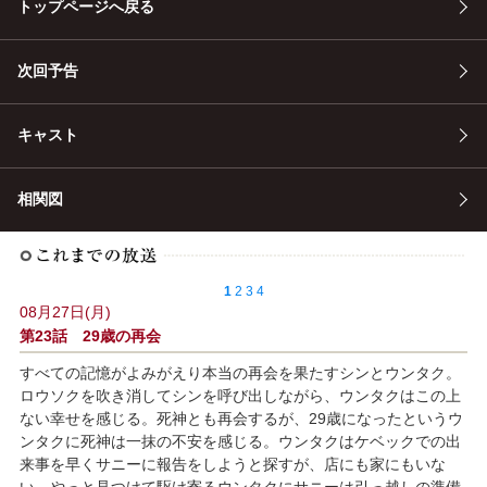
トップページへ戻る
次回予告
キャスト
相関図
1
2
3
4
08月27日(月)
第23話 29歳の再会
すべての記憶がよみがえり本当の再会を果たすシンとウンタク。
ロウソクを吹き消してシンを呼び出しながら、ウンタクはこの上
ない幸せを感じる。死神とも再会するが、29歳になったというウ
ンタクに死神は一抹の不安を感じる。ウンタクはケベックでの出
来事を早くサニーに報告をしようと探すが、店にも家にもいな