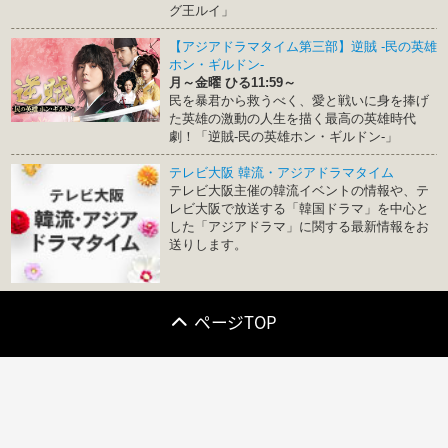
グ王ルイ」
【アジアドラマタイム第三部】逆賊 -民の英雄
ホン・ギルドン-
月～金曜 ひる11:59～
民を暴君から救うべく、愛と戦いに身を捧げ
た英雄の激動の人生を描く最高の英雄時代
劇！「逆賊‐民の英雄ホン・ギルドン‐」
テレビ大阪 韓流・アジアドラマタイム
テレビ大阪主催の韓流イベントの情報や、テ
レビ大阪で放送する「韓国ドラマ」を中心と
した「アジアドラマ」に関する最新情報をお
送りします。
ページTOP