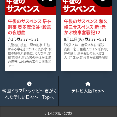
午後のサスペンス 駐在
午後のサスペンス 和久
刑事 奥多摩渓谷・殺意
峻三サスペンス 新・赤
の夜想曲
かぶ検事奮戦記12
きょう昼3:37～5:31
8月11日(火) 昼3:37～5:31
元警視庁捜査一課の刑事・江波
「被告人は二度殺される！乗鞍―
はある事をきっかけに奥多摩・水
高山―名古屋殺人ライン！白い死
根の駐在所勤務に。そんな中、水
体の謎！」 刑事殺しの犯人は２
根で発見された男の死体が江波
人！？“赤かぶ”検事が真相を解明
の担当した過去の事件の関係者
で…
韓国ドラマ「トッケビ～君がく
テレビ大阪Topへ
れた愛しい日々～」 Topへ
テレビ大阪（公式）