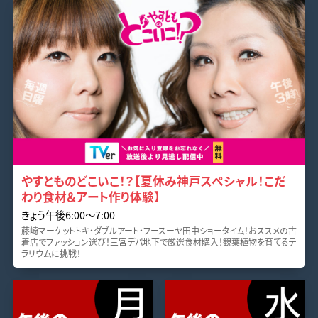
やすとものどこいこ！？【夏休み神戸スペシャル！こだ
わり食材＆アート作り体験】
きょう午後6:00～7:00
藤崎マーケットトキ・ダブルアート・フースーヤ田中ショータイム！おススメの古
着店でファッション選び！三宮デパ地下で厳選食材購入！観葉植物を育てるテ
ラリウムに挑戦！