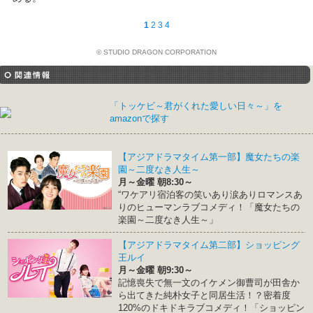
1
2
3
4
© STUDIO DRAGON CORPORATION
「トッケビ～君がくれた愛しい日々～」を
amazonで探す
【アジアドラマタイム第一部】魔女たちの楽
園～二度なき人生～
月～金曜 朝8:30～
“ワケアリ宿泊客の笑いあり涙ありロマンスあ
りのヒューマンラブコメディ！「魔女たちの
楽園～二度なき人生～」
【アジアドラマタイム第二部】ショッピング
王ルイ
月～金曜 朝9:30～
記憶喪失で無一文のイケメン御曹司が田舎か
ら出てきた純朴女子と同居生活！？密着度
120%のドキドキラブコメディ！「ショッピン