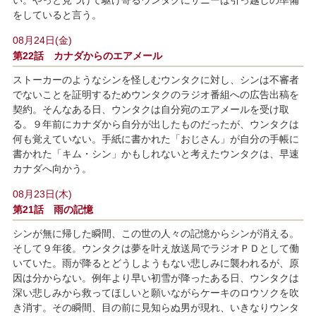
い。やっと見つけて駆け寄るウンタクにサニーは引っ越しの準備
をしていると言う。
08月24日(金)
第22話 カナダからのエアメール
ストーカーのようなシンを怪しむウンタクに対し、シンは不審者
でないことを証明するためウンタクのラジオ番組への広告出稿を
契約。そんなある日、ウンタクは自分宛のエアメールを受け取
る。９年前にカナダから自分が出したものだったが、ウンタクは
何も覚えていない。手紙に書かれた「おじさん」が自分の手帳に
書かれた「キム・シン」かもしれないと考えたウンタクは、早速
カナダへ向かう。
08月23日(木)
第21話 雨の記憶
シンが無に帰した瞬間、この世の人々の記憶からシンが消える。
そして９年後。ウンタクは夢を叶え放送局でラジオＰＤとして働
いていた。雨が降るとどうしようもない悲しみに襲われるが、原
因は分からない。例年より早い初雪が降ったある日、ウンタクは
深い悲しみから救ってほしいと願いながらケーキのロウソクを吹
き消す。その瞬間、目の前に見知らぬ男が現れ、いきなりウンタ