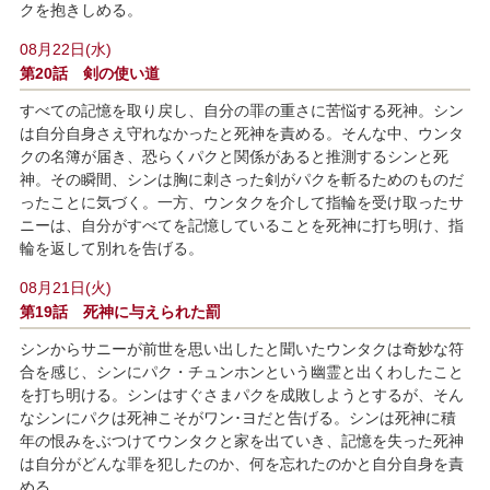
クを抱きしめる。
08月22日(水)
第20話 剣の使い道
すべての記憶を取り戻し、自分の罪の重さに苦悩する死神。シン
は自分自身さえ守れなかったと死神を責める。そんな中、ウンタ
クの名簿が届き、恐らくパクと関係があると推測するシンと死
神。その瞬間、シンは胸に刺さった剣がパクを斬るためのものだ
ったことに気づく。一方、ウンタクを介して指輪を受け取ったサ
ニーは、自分がすべてを記憶していることを死神に打ち明け、指
輪を返して別れを告げる。
08月21日(火)
第19話 死神に与えられた罰
シンからサニーが前世を思い出したと聞いたウンタクは奇妙な符
合を感じ、シンにパク・チュンホンという幽霊と出くわしたこと
を打ち明ける。シンはすぐさまパクを成敗しようとするが、そん
なシンにパクは死神こそがワン･ヨだと告げる。シンは死神に積
年の恨みをぶつけてウンタクと家を出ていき、記憶を失った死神
は自分がどんな罪を犯したのか、何を忘れたのかと自分自身を責
める。