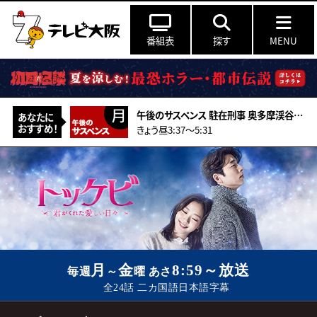
番組表
探す
MENU
午後のサスペンス 駐在刑事 奥多摩渓谷・殺意の夜想曲
あなたに
おすすめ！
きょう昼3:37～5:31
月
金
8:59～放送
毎週
～
曜 あさ
全24話
二カ国語
日本語字幕