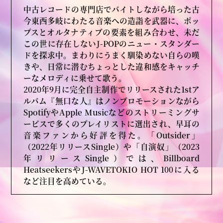
中古レコードの専門店でバイトしながら培った古
今東西多岐にわたる音楽への造詣を武器に、ポッ
プスとオルタナティブの要素を組み合わせ、未だ
この世に存在しないJ-POPのニュー・スタンダー
ドを探求中。まわりにうまく馴染めない自らの嘆
きや、日常に潜むちょっとした違和感をキャッチ
ーなメロディに乗せて歌う。
2020年9月に完全自主制作でリリースされた1stア
ルバム『無口な人』はノンプロモーションながら
SpotifyやApple Musicなどのストリーミングサ
ービスで多くのプレイリストに選出され、早耳の
音楽ファンから好評を得た。「Outsider」
（2022年リリースSingle）や「自演奴」（2023
年リリースSingle）では、Billboard
HeatseekersやJ-WAVETOKIO HOT 100に入る
など注目を高めている。