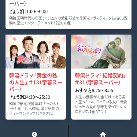
ーパー）
きょう朝11:00～0:00
朝鮮王朝時代の名医ホ・ジュンの波乱万丈の生涯をドラマティックに描く、感
動の歴史エンターテイメント！【全６８話】
韓流ドラマ「黄金の私
韓流ドラマ「結婚契約」
の人生」 ＃13（字幕スー
＃31（字幕スーパー）
パー）
あす夕方8:25～8:55
きょう朝24:30～25:30
人生の価値がお金だけである男
と崖っぷちに立っている女が出会
韓国で最高視聴率47.5％の大ヒ
い本当の愛の意味を探っていくメ
ット！ 全世代へ贈る、愛と感動の
ロドラマ。【全３７話】
ヒューマンドラマ！【全５２話】