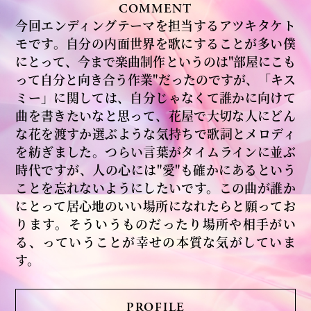
COMMENT
今回エンディングテーマを担当するアツキタケト
モです。自分の内面世界を歌にすることが多い僕
にとって、今まで楽曲制作というのは"部屋にこも
って自分と向き合う作業"だったのですが、「キス
ミー」に関しては、自分じゃなくて誰かに向けて
曲を書きたいなと思って、花屋で大切な人にどん
な花を渡すか選ぶような気持ちで歌詞とメロディ
を紡ぎました。つらい言葉がタイムラインに並ぶ
時代ですが、人の心には"愛"も確かにあるという
ことを忘れないようにしたいです。この曲が誰か
にとって居心地のいい場所になれたらと願ってお
ります。そういうものだったり場所や相手がい
る、っていうことが幸せの本質な気がしていま
す。
PROFILE