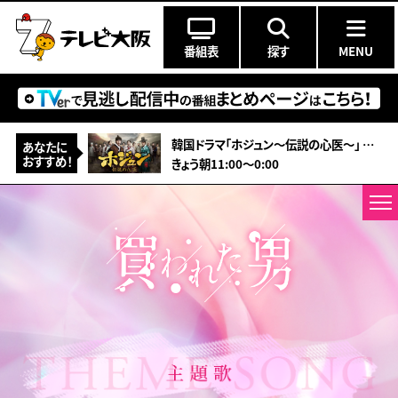
番組表
探す
MENU
韓国ドラマ「ホジュン～伝説の心医～」 ＃26（字幕スーパー）
あなたに
おすすめ！
きょう朝11:00～0:00