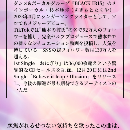
ダンス&ボーカルグループ『BLACK IRIS』のメ
インボーカル・杉本琢弥 (すぎもとたくや)。
2023年3月にシンガーソングライターとして、ソ
ロでもメジャーデビュー。
TikTokでは”熊本の彼氏”の名で92万人のフォロ
ワーを擁し、完全セルフプロデュースで熊本弁で
の様々なシチュエーション動画を投稿し、人気を
博している。SNSの総フォロワー数は130万人を
超える。
トップ
イントロ
1st Single「おにぎり」は36,000枚超えという驚
異的なCDセールスを記録。12月20日には2nd
Single「Believe it leap / Illusion」をリリース
し、今後の躍進が最も期待できるアーティストの
最新情報
エピソード
一人だ。
キャスト
原作情報
恋焦がれるせつない気持ちを歌ったこの曲は、