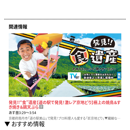
関連情報
発見!!“食”遺産【道の駅で発見！激レア京地どり】極上の焼鳥＆す
き焼き＆鶏天ぷら
字
あす昼3:29〜3:54
京都府南丹市「道の駅美山」で発見！プロ料理人も愛する「匠京地どり」▼繊細な肉質…しっとり鶏天▼さっぱり＆ぷるぷる！水晶鶏▼夏にぴったり“白いすき焼き”とは？
おすすめ情報