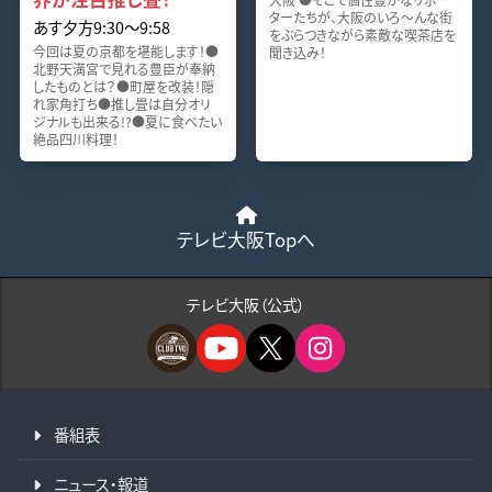
ターたちが、大阪のいろ～んな街
あす夕方9:30〜9:58
をぶらつきながら素敵な喫茶店を
今回は夏の京都を堪能します！●
聞き込み！
北野天満宮で見れる豊臣が奉納
したものとは？●町屋を改装！隠
れ家角打ち●推し畳は自分オリ
ジナルも出来る!?●夏に食べたい
絶品四川料理！
テレビ大阪Topへ
テレビ大阪（公式）
番組表
ニュース・報道