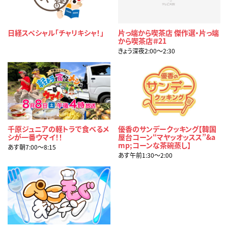
日経スペシャル「チャリキシャ！」
片っ端から喫茶店 傑作選・片っ端
から喫茶店＃21
きょう深夜2:00〜2:30
千原ジュニアの軽トラで食べるメ
優香のサンデークッキング【韓国
シが一番ウマイ！！
屋台コーン“マヤッオッスス”&a
mp;コーンな茶碗蒸し】
あす朝7:00〜8:15
あす午前1:30〜2:00