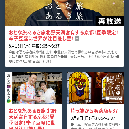
おとな旅あるき旅北野天満宮有する京都！夏季限定！
辛子豆腐に世界が注目推し畳！
再
8月13日(木) 深夜3:05〜3:37
今回は夏の京都を堪能します！●北野天満宮で見れる豊臣が奉納したもの
とは？●町屋を改装！隠れ家角打ち●推し畳は自分オリジナルも出来る!?●
夏に食べたい絶品四川料理！
おとな旅あるき旅 北野
片っ端から喫茶店＃37
天満宮有する京都！夏
8月9日(日) 昼3:05〜3:37
季限定！辛子豆腐に世
●日本一喫茶店の多い都道府県・
界が注目推し畳！
大阪 ●そこで個性豊かなリポー