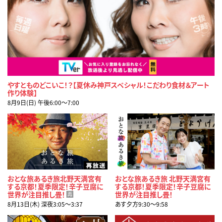
やすとものどこいこ！？【夏休み神戸スペシャル！こだわり食材＆アート
作り体験】
8月9日(日) 午後6:00〜7:00
おとな旅あるき旅北野天満宮有
おとな旅あるき旅 北野天満宮有
する京都！夏季限定！辛子豆腐に
する京都！夏季限定！辛子豆腐に
世界が注目推し畳！
世界が注目推し畳！
再
8月13日(木) 深夜3:05〜3:37
あす夕方9:30〜9:58