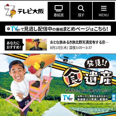
番組表
探す
MENU
おとな旅あるき旅北野天満宮有する京都！夏季限定！辛子豆腐に世界が注目推し畳！
あなたに
おすすめ！
8月13日(木) 深夜3:05〜3:37