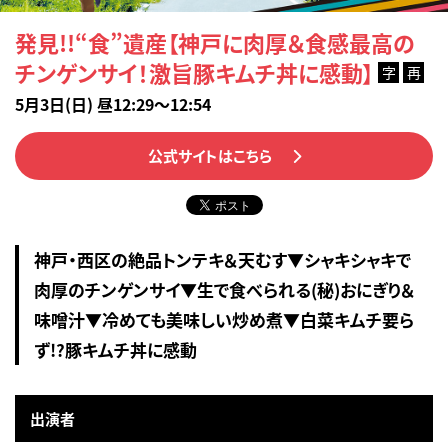
発見!!“食”遺産【神戸に肉厚＆食感最高の
チンゲンサイ！激旨豚キムチ丼に感動】
字
再
5月3日(日) 昼12:29～12:54
公式サイトはこちら
神戸・西区の絶品トンテキ＆天むす▼シャキシャキで
肉厚のチンゲンサイ▼生で食べられる(秘)おにぎり＆
味噌汁▼冷めても美味しい炒め煮▼白菜キムチ要ら
ず!?豚キムチ丼に感動
出演者