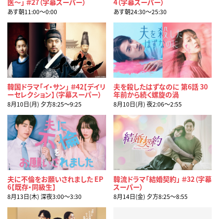
医～」 ＃27（字幕スーパー）
4（字幕スーパー）
あす朝11:00〜0:00
あす朝24:30〜25:30
韓国ドラマ「イ・サン」 ＃42【デイリ
夫を殺したはずなのに 第6話 30
ーセレクション】（字幕スーパー）
年前から続く螺旋の渦
8月10日(月) 夕方8:25〜9:25
8月10日(月) 夜2:06〜2:55
夫に不倫をお願いされました EP
韓流ドラマ「結婚契約」 ＃32（字幕
6【既存・同級生】
スーパー）
8月13日(木) 深夜3:00〜3:30
8月14日(金) 夕方8:25〜8:55