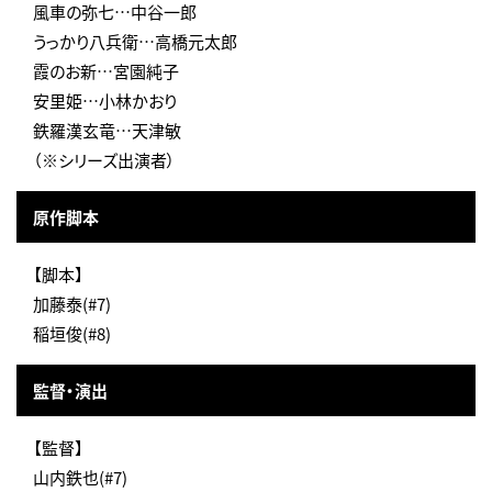
風車の弥七…中谷一郎
うっかり八兵衛…高橋元太郎
霞のお新…宮園純子
安里姫…小林かおり
鉄羅漢玄竜…天津敏
（※シリーズ出演者）
原作脚本
【脚本】
加藤泰(#7)
稲垣俊(#8)
監督・演出
【監督】
山内鉄也(#7)