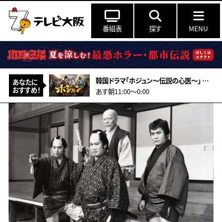
番組表
探す
MENU
韓国ドラマ「ホジュン～伝説の心医～」 ＃27（字幕スーパー）
あなたに
おすすめ！
あす朝11:00〜0:00