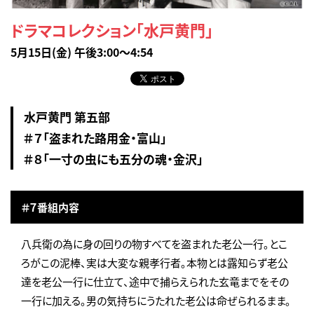
ドラマコレクション「水戸黄門」
5月15日(金) 午後3:00～4:54
水戸黄門 第五部
＃７「盗まれた路用金・富山」
＃８「一寸の虫にも五分の魂・金沢」
＃７番組内容
八兵衛の為に身の回りの物すべてを盗まれた老公一行。とこ
ろがこの泥棒、実は大変な親孝行者。本物とは露知らず老公
達を老公一行に仕立て、途中で捕らえられた玄竜までをその
一行に加える。男の気持ちにうたれた老公は命ぜられるまま。