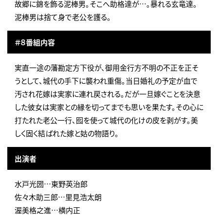
故郷に錦を飾る泥棒男。そこへ助格達が…。暴れる玄竜達。
泥棒男は捨て身で老公を護る。
＃８番組内容
実直一途の藩勘定方下役が、御用金行方不明の不正を正そ
うとして、城代の手下に襲われ重傷。当日婚礼の予定が血で
汚され花嫁は実家に連れ戻される。だが一旦嫁ぐことを決意
した彼女は実家との縁を切ってまでも思いを果たす。その心に
打たれた老公一行、囮を使って城代の化けの皮を剥がす。美
しく固く結ばれた嫁と姑の物語り。
出演者
水戸光圀…東野英治郎
佐々木助三郎…里見浩太朗
渥美格之進…横内正