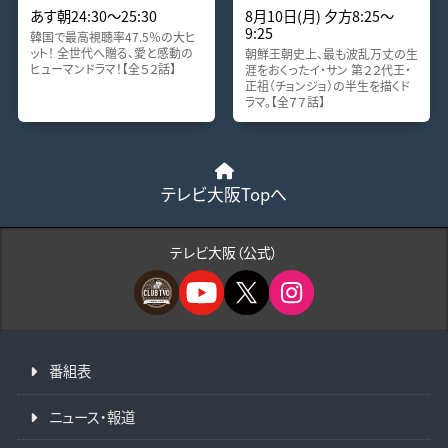
あす朝24:30〜25:30
8月10日(月) 夕方8:25〜
9:25
韓国で最高視聴率47.5％の大ヒ
ット！ 全世代へ贈る、愛と感動の
朝鮮王朝史上、最も波乱万丈の生
ヒューマンドラマ！【全５２話】
涯をおくったイ・サン 第２２代王・
正祖（チョンジョ）の半生を描くド
ラマ。【全７７話】
テレビ大阪Topへ
テレビ大阪（公式）
番組表
ニュース・報道