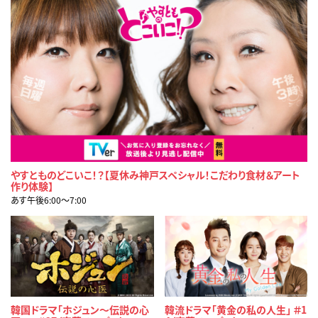
やすとものどこいこ！？【夏休み神戸スペシャル！こだわり食材＆アート
作り体験】
あす午後6:00〜7:00
韓国ドラマ「ホジュン～伝説の心
韓流ドラマ「黄金の私の人生」 ＃1