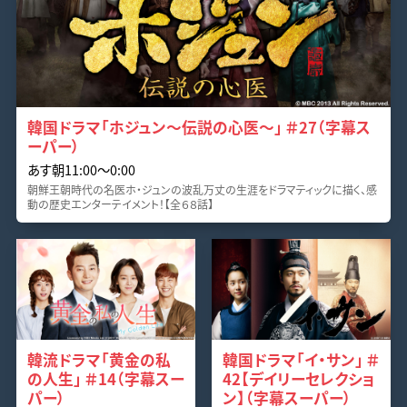
韓国ドラマ「ホジュン～伝説の心医～」 ＃27（字幕ス
ーパー）
あす朝11:00〜0:00
朝鮮王朝時代の名医ホ・ジュンの波乱万丈の生涯をドラマティックに描く、感
動の歴史エンターテイメント！【全６８話】
韓流ドラマ「黄金の私
韓国ドラマ「イ・サン」 ＃
の人生」 ＃14（字幕スー
42【デイリーセレクショ
パー）
ン】（字幕スーパー）