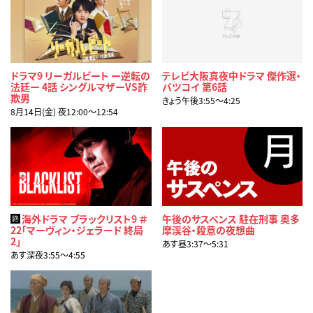
ドラマ9 リーガルビート ー逆転の
テレビ大阪真夜中ドラマ 傑作選・
法廷ー 4話 シングルマザーVS詐
バツコイ 第6話
欺男
きょう午後3:55〜4:25
8月14日(金) 夜12:00〜12:54
海外ドラマ ブラックリスト9 ＃
午後のサスペンス 駐在刑事 奥多
終
22「マーヴィン・ジェラード 終局
摩渓谷・殺意の夜想曲
2」
あす昼3:37〜5:31
あす深夜3:55〜4:55